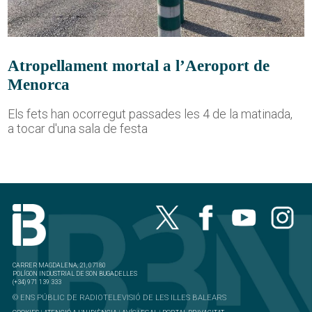
Atropellament mortal a l’Aeroport de
Menorca
Els fets han ocorregut passades les 4 de la matinada,
a tocar d'una sala de festa
CARRER MAGDALENA, 21, 07180
POLÍGON INDUSTRIAL DE SON BUGADELLES
(+34) 971 139 333
© ENS PÚBLIC DE RADIOTELEVISIÓ DE LES ILLES BALEARS