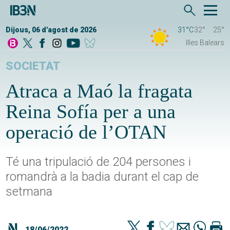
Dijous, 06 d'agost de 2026
31°C
32°
25°
Illes Balears
SOCIETAT
Atraca a Maó la fragata
Reina Sofía per a una
operació de l’OTAN
Té una tripulació de 204 persones i
romandrà a la badia durant el cap de
setmana
18/06/2022