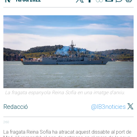
La fragata espanyola Reina Sofía en una imatge d'arxiu.
Redacció
@IB3noticies
260
La fragata Reina Sofía ha atracat aquest dissabte al port de