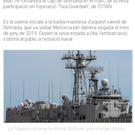
Maó. Hi romandrà el cap de setmana en el marc de la seva
participació en l’operació “Sea Guardian”, de l’OTAN.
És la sisena escala a la badia maonesa d’aquest vaixell de
l’Armada, que va visitar Menorca per darrera vegada el mes
de juny de 2019. Durant la seva estada a l’illa, l’embarcació
s’obrirà al públic a l’estació naval.
La fragata espanyola Reina Sofía en una imatge d’arxiu.