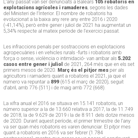
L’any passat van ser denunciats a Balears
105 robatoris en
explotacions agrícoles i ramaderes
, segons les dades
del Ministeri de l’Interior. El nombre de robatoris ha
evolucionat a la baixa any rere any entre 2016 i 2020
(-41,14%), però entre gener i juliol de 2021 ha augmentat un
5,34% respecte al mateix període de l’exercici passat.
Les infraccions penals per sostraccions en explotacions
agropecuàries i en vehicles rurals -furts i robatoris amb
força o sense, violència o intimidació- van arribar als
5.202
casos entre gener i juliol
de 2021, 264 més que en els set
primers mesos de 2020.
Març és el pitjor mes
per als
agricultors i ramaders quant a robatoris el 2021, ja que el
número va repuntar a
899
(615 el març de 2020), seguit
d’abril, amb 776 (511) i de maig amb 772 (668).
La xifra anual el 2016 se situava en 15.141 robatoris, un
número superior a la de 13.660 relativa a 2017, la de 11.749
de 2018, la de 9.629 de 2019 i la de 8.911 dels dotze mesos
de 2020. Durant aquest període, el primer trimestre de l’any
va ser quan més robatoris es varen denunciar. El pitjor mes
quant a robatoris en 2016 va ser febrer (1.784