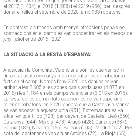
sostraccions), mentre que gener es va posar al capdavant
el 2017 (1.434), el 2018 (1.288) i el 2019 (956), per després
donar el relleu el setembre de 2020, amb 933 robatoris.
En contrast, els mesos amb menys infraccions penals per
sostraccions en el camp es van concentrar en els mesos de
juny i juliol entre 2016 i 2021.
LA SITUACIÓ A LA RESTA D’ESPANYA:
Andalusia i la Comunitat Valenciana són les que van sofrir
durant aquests cinc anys més contratemps de robatoris i
furts en el camp. Només l’any 2020, les denúncies van
arribar a les 2.685 a les zones rurals andaluses (4.877 en
2016) i les 1.184 en els camps valencians (3.013 en 2016).
La resta de les comunitats autònomes no van superar el
miler de robatoris en 2020, encara que a Castella-la Manxa
es van acostar a aquesta xifra (951). Extremadura es va
situar en quart lloc (728), per davant de Castella i Lleó (650),
Catalunya (644), Múrcia (473), Aragó (428), Canàries (387),
Galícia (182), Navarra (155), Balears (105) i Madrid (102). Per
sota del centenar es van situar Astúries (72), La Rioja (65),