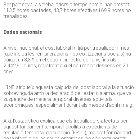
Per part seva, els treballadors a temps parcial han prestat
113,5 hores pactades, 43,7 hores efectives i 69,9 hores no
treballades.
Dades nacionals
A nivell nacional, el cost laboral mitjà per treballador i mes
(que inclou les remuneracions i les cotitzacions socials) ha
caigut un 8,3% en el segon trimestre de l’any, fins als
2.442,91 euros, registrant així el seu major descens en 20
anys.
L’INE atribueix aquesta caiguda del cost laboral a la situació
sobrevinguda amb la declaració de l’estat d’alarma, que va
suspendre de manera temporal diverses activitats
econòmiques, especialment durant els mesos d’abril i maig.
Així, l’estadística explica que els treballadors afectats per
aquest tancament temporal acollits a expedients de
regulació temporal d’ocupació (ERTO), malgrat formar part
de la plantilla de les seves empreses, no són remunerats