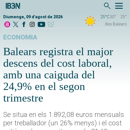
Diumenge, 09 d'agost de 2026
25°C
30°
25°
Illes Balears
ECONOMIA
Balears registra el major
descens del cost laboral,
amb una caiguda del
24,9% en el segon
trimestre
Se situa en els 1.892,08 euros mensuals
per treballador (un 26% menys) i el cost