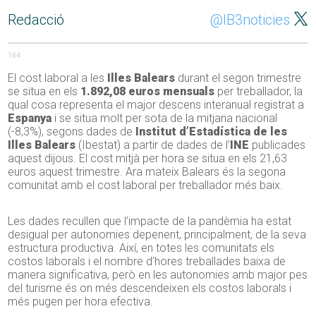
Redacció
@IB3noticies
164
El cost laboral a les
Illes Balears
durant el segon trimestre
se situa en els
1.892,08 euros mensuals
per treballador, la
qual cosa representa el major descens interanual registrat a
Espanya
i se situa molt per sota de la mitjana nacional
(-8,3%), segons dades de
Institut d’Estadística de les
Illes Balears
(Ibestat) a partir de dades de l’
INE
publicades
aquest dijous. El cost mitjà per hora se situa en els 21,63
euros aquest trimestre. Ara mateix Balears és la segona
comunitat amb el cost laboral per treballador més baix.
Les dades recullen que l’impacte de la pandèmia ha estat
desigual per autonomies depenent, principalment, de la seva
estructura productiva. Així, en totes les comunitats els
costos laborals i el nombre d’hores treballades baixa de
manera significativa, però en les autonomies amb major pes
del turisme és on més descendeixen els costos laborals i
més pugen per hora efectiva.