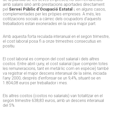
amb salaris sinó amb prestacions aportades directament
pel
Servei Públic d’Ocupació Estatal
i, en alguns casos,
complementades per les pròpies empreses. A més, les
cotitzacions socials a càrrec dels ocupadors d’aquests
treballadors estan exonerades en la seva major part.
Amb aquesta forta reculada interanual en el segon trimestre,
el cost laboral posa fi a onze trimestres consecutius en
positiu.
El cost laboral es compon del cost salarial i dels altres
costos. Entre abril i juny, el cost salarial (que comprèn totes
les remuneracions, tant en metàl·lic com en espècie) també
va registrar el major descens interanual de la sèrie, iniciada
l’any 2000, després d’enfonsar-se un 9,4%, situant-se en
1.804,08 euros per treballador i mes.
Els altres costos (costos no salarials) van totalitzar en el
segon trimestre 638,83 euros, amb un descens interanual
del 5%.