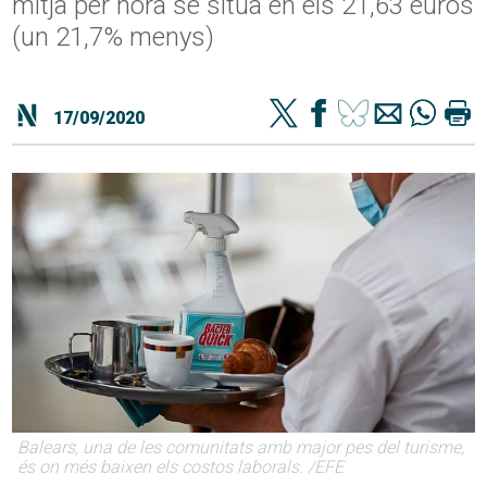
mitjà per hora se situa en els 21,63 euros
(un 21,7% menys)
17/09/2020
Balears, una de les comunitats amb major pes del turisme,
és on més baixen els costos laborals. /EFE