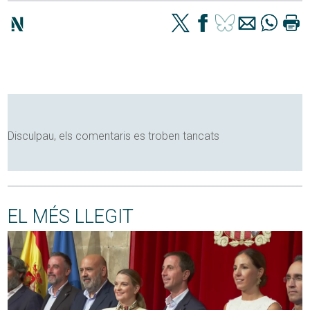
Disculpau, els comentaris es troben tancats
EL MÉS LLEGIT