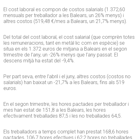
El cost laboral es compon de costos salarials (1.372,60
mensuals per treballador a les Balears, un 26% menys) i
altres costos (519,48 €/mes a Balears, un 21,7% menys).
Del total del cost laboral, el cost salarial (que comprèn totes
les remuneracions, tant en metàl·lic com en espècie) se
situa en els 1.372 euros de mitjana a Balears en el segon
trimestre de l’any, un -26% menys que l’any passat. El
descens mitjà ha estat del -9,4%.
Per part seva, entre l’abril i el juny, altres costos (costos no
salarials) han baixat un -21,7% a les Balears, fins als 519
euros.
En el segon trimestre, les hores pactades per treballador i
mes han estat de 151,8 a les Balears, les hores
efectivament treballades 87,5 i les no treballades 64,5.
Els treballadors a temps complet han prestat 168,6 hores
pactades, 106,7 hores efectives i 62,2 hores no treballades.