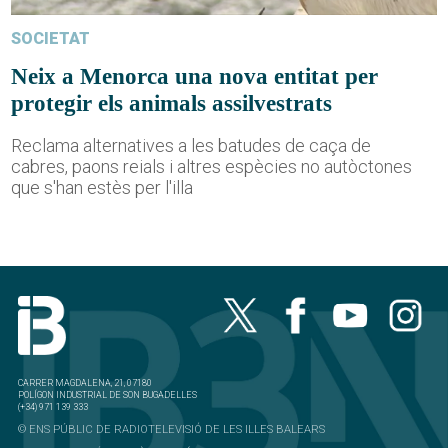
SOCIETAT
Neix a Menorca una nova entitat per
protegir els animals assilvestrats
Reclama alternatives a les batudes de caça de
cabres, paons reials i altres espècies no autòctones
que s'han estès per l'illa
CARRER MAGDALENA, 21, 07180
POLÍGON INDUSTRIAL DE SON BUGADELLES
(+34) 971 139 333
© ENS PÚBLIC DE RADIOTELEVISIÓ DE LES ILLES BALEARS