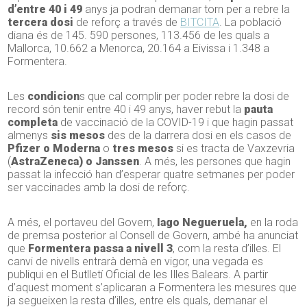
d’entre 40 i 49
anys ja podran demanar torn per a rebre la
tercera dosi
de reforç a través de
BITCITA
. La població
diana és de 145. 590 persones, 113.456 de les quals a
Mallorca, 10.662 a Menorca, 20.164 a Eivissa i 1.348 a
Formentera.
Les
condicion
s que cal complir per poder rebre la dosi de
record són tenir entre 40 i 49 anys, haver rebut la
pauta
completa
de vaccinació de la COVID-19 i que hagin passat
almenys
sis mesos
des de la darrera dosi en els casos de
Pfizer o Moderna
o
tres mesos
si es tracta de Vaxzevria
(
AstraZeneca) o Janssen
. A més, les persones que hagin
passat la infecció han d’esperar quatre setmanes per poder
ser vaccinades amb la dosi de reforç.
A més, el portaveu del Govern,
Iago Negueruela,
en la roda
de premsa posterior al Consell de Govern, ambé ha anunciat
que
Formentera passa a nivell 3
, com la resta d’illes. El
canvi de nivells entrarà demà en vigor, una vegada es
publiqui en el Butlletí Oficial de les Illes Balears. A partir
d’aquest moment s’aplicaran a Formentera les mesures que
ja segueixen la resta d’illes, entre els quals, demanar el