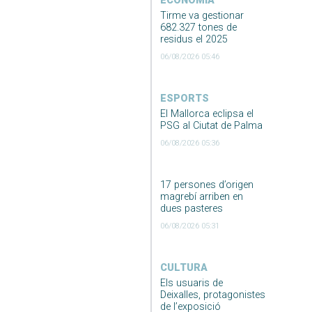
ECONOMIA
Tirme va gestionar
682.327 tones de
residus el 2025
06/08/2026 05:46
ESPORTS
El Mallorca eclipsa el
PSG al Ciutat de Palma
06/08/2026 05:36
17 persones d’origen
magrebí arriben en
dues pasteres
06/08/2026 05:31
CULTURA
Els usuaris de
Deixalles, protagonistes
de l’exposició