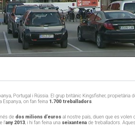
ya, Portugal i Rússia. El grup britànic Kingsfisher, propietària d
a Espanya, on fan feina
1.700 treballadors
.
més de
dos milions d’euros
al nostre país, diuen que es volen 
 l’
any 2013
, i hi fan feina una
seixantena
de treballadors. Aque