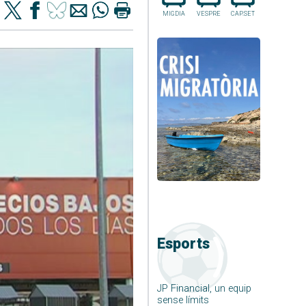
MIGDIA
VESPRE
CAP.SET
Esports
JP Financial, un equip
sense límits