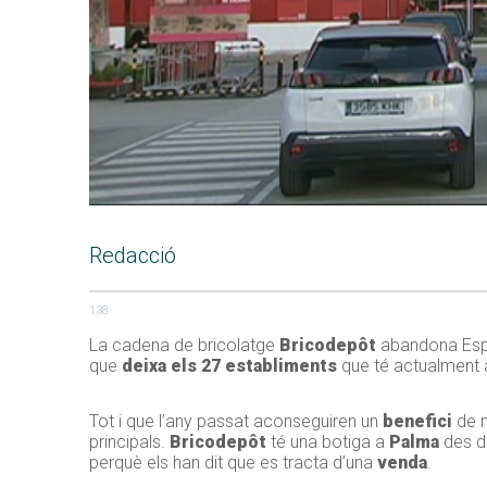
Redacció
138
La cadena de bricolatge
Bricodepôt
abandona Espan
que
deixa els 27 establiments
que té actualment 
Tot i que l’any passat aconseguiren un
benefici
de 
principals.
Bricodepôt
té una botiga a
Palma
des de
perquè els han dit que es tracta d’una
venda
.