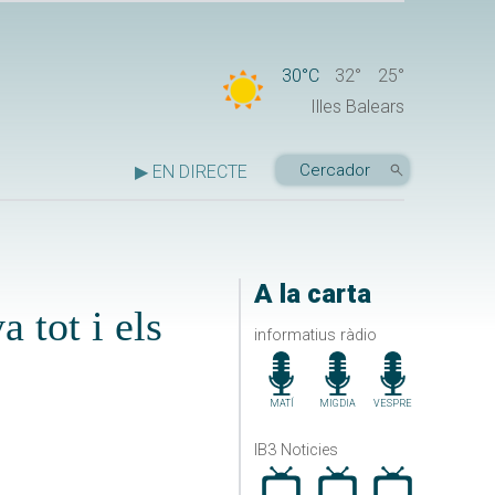
30°C
32°
25°
Illes Balears
▶ EN DIRECTE
A la carta
 tot i els
informatius ràdio
MATÍ
MIGDIA
VESPRE
IB3 Noticies