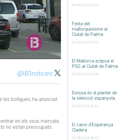
06/08/2026 05:54
Festa del
mallorquinisme al
Ciutat de Palma
06/08/2026 05:50
El Mallorca eclipsa el
PSG al Ciutat de Palma
@IB3noticies
06/08/2026 05:36
Eivissa és el planter de
la selecció espanyola
e les botigues, ha anunciat
04/08/2026 08:24
centrar en els seus mercats
El canvi d’Esperança
sts no estan preocupats
Cladera
02/08/2026 08:43