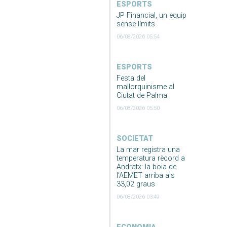
ESPORTS
JP Financial, un equip
sense límits
06/08/2026 05:54
ESPORTS
Festa del
mallorquinisme al
Ciutat de Palma
06/08/2026 05:50
SOCIETAT
La mar registra una
temperatura rècord a
Andratx: la boia de
l’AEMET arriba als
33,02 graus
06/08/2026 03:49