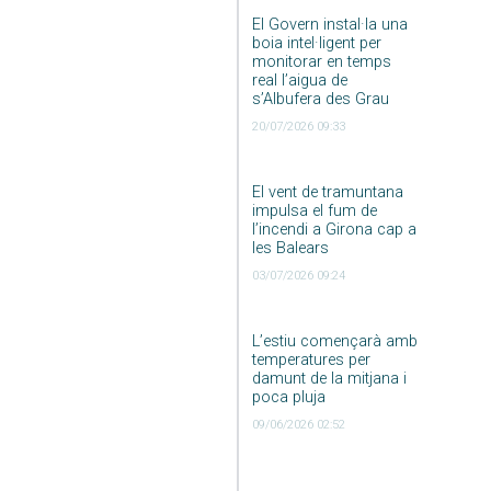
El Govern instal·la una
boia intel·ligent per
monitorar en temps
real l’aigua de
s’Albufera des Grau
20/07/2026 09:33
El vent de tramuntana
impulsa el fum de
l’incendi a Girona cap a
les Balears
03/07/2026 09:24
L’estiu començarà amb
temperatures per
damunt de la mitjana i
poca pluja
09/06/2026 02:52