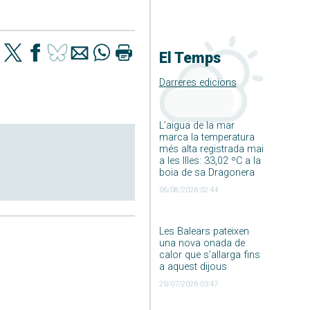
El Temps
Darreres edicions
L’aigua de la mar
marca la temperatura
més alta registrada mai
a les Illes: 33,02 ºC a la
boia de sa Dragonera
06/08/2026 02:44
Les Balears pateixen
una nova onada de
calor que s’allarga fins
a aquest dijous
20/07/2026 03:47