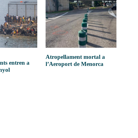
Atropellament mortal a
nts entren a
l’Aeroport de Menorca
anyol