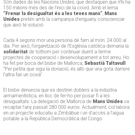
Són dades de les Nacions Unides, que destaquen que n’hi ha
150 milions més des de l’inici de la covid. Amb el lema
“Frenar la desigualtat és a les teves mans”
,
Mans
Unides
pretén amb la campanya d’enguany conscienciar
que això té solució.
Cada 4 segons mor una persona de fam al món: 24.000 al
dia. Per això, l’organització de l’Església catòlica demana la
solidaritat
de tothom per continuar duent a terme
projectes de cooperació i desenvolupament a tot arreu. Ho
ha fet per boca del bisbe de Mallorca,
Sebastià Taltavull
:
“Per petita que sigui la donació, és allò que una gota darrere
l’altra fan un oceà”.
El bisbe denuncia que es destinin doblers a la indústria
armamentística, en lloc de fer-ho per posar fi a les
desigualtats. La delegació de Mallorca de
Mans Unides
va
recaptar l’any passat 280.000 euros. Actualment, col·labora
en un projecte educatiu a Zimbàbue i un d’accés a l’aigua
potable a la República Democràtica del Congo.