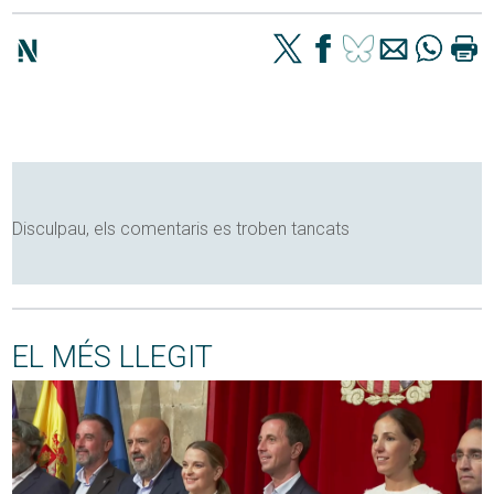
Disculpau, els comentaris es troben tancats
EL MÉS LLEGIT