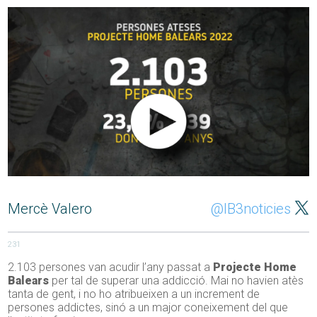
Mercè Valero
@IB3noticies
231
2.103 persones van acudir l’any passat a
Projecte Home
Balears
per tal de superar una addicció. Mai no havien atès
tanta de gent, i no ho atribueixen a un increment de
persones addictes, sinó a un major coneixement del que