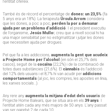
l’entitat ofereix.
També és de rècord el percentatge de
dones: un 23,5%
(fa
5 anys era un 18%). La terapeuta
Úrsula Arrom
considera
que les dones, a poc a poc,
perden la por a demanar
ajuda per un problema d’addicció
. I el president executiu
de l’organisme,
Jesús Mullo
r, creu que a nivell social hi ha
una major sensibilitat per no estigmatitzar i jutjar les dones
que necessiten ajuda per drogues.
Pel que fa a les addiccions,
augmenta la gent que acudeix
a Projecte Home per l’alcohol
(en són el 25,7% dels
casos), seguit de la
cocaïna
(22,2%) i de la combinació de
totes dues substàncies (21,6%). El
cànnabis
és l’addicció
del 12% dels usuaris i el 8,7% hi van acudir per
addicions
comportamentals
(al joc, les compres, les apostes en línia,
les xarxes socials…).
Any rere any
augmenta la mitjana d’edat dels usuaris
de
Projecte Home Balears, que se situa ara en els
39 anys
. I
l’entitat atén cada any més majors de 50 anys. L’any passat
van ser gairebé 2 de cada 10.