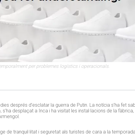
mporalment per problemes logístics i operacionals.
es després d’esclatar la guerra de Putin. La notícia s’ha fet sab
 s’ha desplaçat a Inca i ha visitat les instal·lacions de la fàbri
 Armengol.
 de tranquil·litat i seguretat als turistes de cara a la temporada