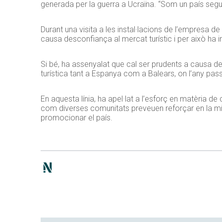
generada per la guerra a Ucraïna. “Som un país segur, 
Durant una visita a les instal·lacions de l’empresa
causa desconfiança al mercat turístic i per això ha in
Si bé, ha assenyalat que cal ser prudents a causa de
turística tant a Espanya com a Balears, on l’any passa
En aquesta línia, ha apel·lat a l’esforç en matèria de
com diverses comunitats preveuen reforçar en la mis
promocionar el país.