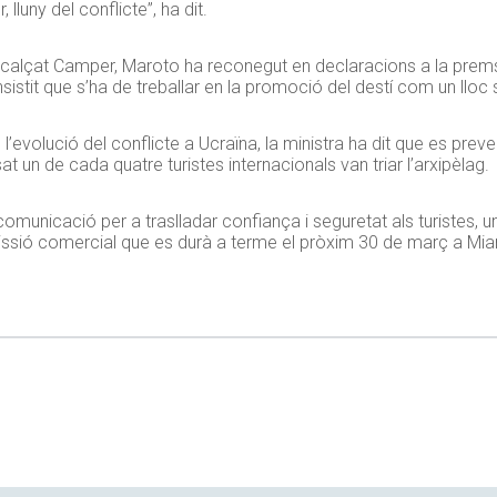
lluny del conflicte”, ha dit.
 de calçat Camper, Maroto ha reconegut en declaracions a la prem
sistit que s’ha de treballar en la promoció del destí com un lloc 
 l’evolució del conflicte a Ucraïna, la ministra ha dit que es pr
t un de cada quatre turistes internacionals van triar l’arxipèlag.
 comunicació per a traslladar confiança i seguretat als turistes, 
sió comercial que es durà a terme el pròxim 30 de març a Miami 