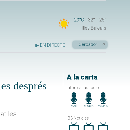
29°C
32°
25°
Illes Balears
▶ EN DIRECTE
A la carta
ies després
informatius ràdio
MATÍ
MIGDIA
VESPRE
at les
IB3 Noticies