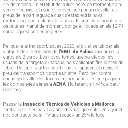
4% de mitjana. En el rebut de la llum però, de moment, no hi
veurem canvis, tot i que es preveu que puguin davallar els
preus de la part regulada quan s’estableixi la nova
metodologia per calcular la factura. El preu de la bombona
de butà es manté de moment, congelat i queda en els 12,74
euros aquest primer de gener.
Pel que fa al transport, aquest 2020, el bitllet senzill per als
viatgers dels autobusos de
l’EMT de Palma
passarà d’1,5
euros als 2 euros. Les noves tarifes, que no afecten els
usuaris de la targeta ciutadana, no s’aplicaran fins al mes de
febrer. Pel que fa al transport marítim, apugen, els nolis, el
preu del transport d’un port a un altre. Però, per contra,
enguany davallen les taxes aeroportuàries, les que paguen
les companyies aèries a
AENA
. Ho faran un 1,44%, a partir
del març.
Passar la
Inspecció Tècnica de Vehicles a Mallorca
també serà més barat a partir d’avui ja que entra en vigor el
nou contracte de la ITV que redueix un 25% la taxa.