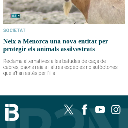
SOCIETAT
Neix a Menorca una nova entitat per
protegir els animals assilvestrats
Reclama alternatives a les batudes de caça de
cabres, paons reials i altres espècies no autòctones
que s'han estès per l'illa