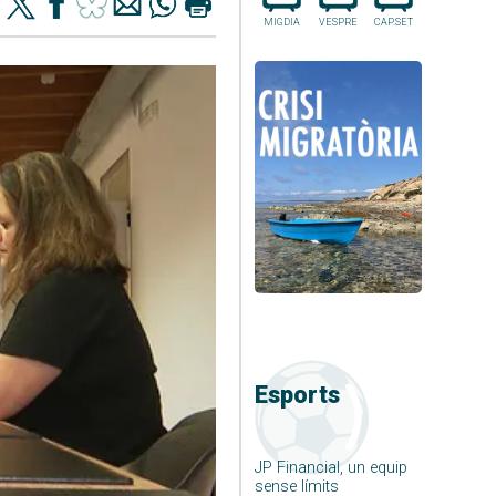
MIGDIA
VESPRE
CAP.SET
Esports
JP Financial, un equip
sense límits