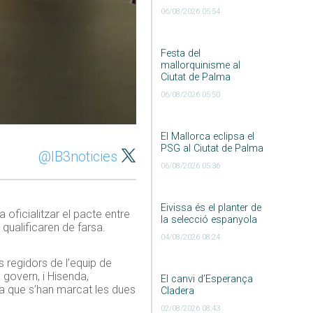
06/08/2026 05:54
Festa del
mallorquinisme al
Ciutat de Palma
06/08/2026 05:50
El Mallorca eclipsa el
PSG al Ciutat de Palma
@IB3noticies
06/08/2026 05:36
Eivissa és el planter de
oficialitzar el pacte entre
la selecció espanyola
 qualificaren de farsa.
04/08/2026 08:24
s regidors de l’equip de
govern, i Hisenda,
El canvi d’Esperança
ta que s’han marcat les dues
Cladera
02/08/2026 08:43