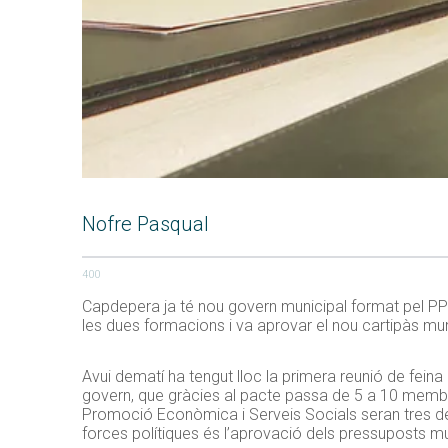
Nofre Pasqual
400
Capdepera ja té nou govern municipal format pel PP i
les dues formacions i va aprovar el nou cartipàs muni
Avui dematí ha tengut lloc la primera reunió de fein
govern, que gràcies al pacte passa de 5 a 10 membre
Promoció Econòmica i Serveis Socials seran tres de 
forces polítiques és l’aprovació dels pressuposts mu