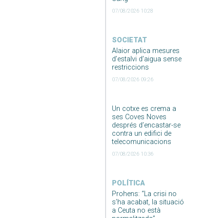
07/08/2026 10:28
SOCIETAT
Alaior aplica mesures
d’estalvi d’aigua sense
restriccions
07/08/2026 09:26
Un cotxe es crema a
ses Coves Noves
després d’encastar-se
contra un edifici de
telecomunicacions
07/08/2026 10:36
POLÍTICA
Prohens: “La crisi no
s’ha acabat, la situació
a Ceuta no està