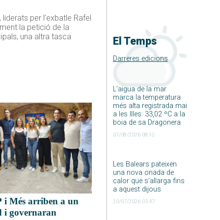
liderats per l’exbatle Rafel
ment la petició de la
pals, una altra tasca
El Temps
Darreres edicions
L’aigua de la mar
marca la temperatura
més alta registrada mai
a les Illes: 33,02 ºC a la
boia de sa Dragonera
07/08/2026 08:12
Les Balears pateixen
una nova onada de
calor que s’allarga fins
a aquest dijous
 i Més arriben a un
20/07/2026 03:47
d i governaran