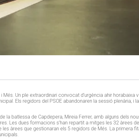
 Més. Un ple extraordinari convocat d’urgència ahir horabaixa va 
cipal. Els regidors del PSOE abandonaren la sessió plenària, i la
a de la batlessa de Capdepera, Mireia Ferrer, amb alguns dels nou
s. Les dues formacions s’han repartit a mitges les 32 àrees de 
les àrees que gestionaran els 5 regidors de Més. La primera fi
nicipals.