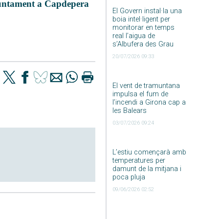
untament a Capdepera
El Govern instal·la una
boia intel·ligent per
monitorar en temps
real l’aigua de
s’Albufera des Grau
20/07/2026 09:33
El vent de tramuntana
impulsa el fum de
l’incendi a Girona cap a
les Balears
03/07/2026 09:24
L’estiu començarà amb
temperatures per
damunt de la mitjana i
poca pluja
09/06/2026 02:52