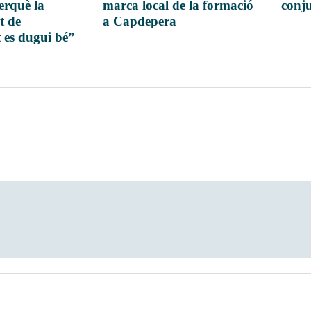
conj
perquè la
marca local de la formació
t de
a Capdepera
 es dugui bé”