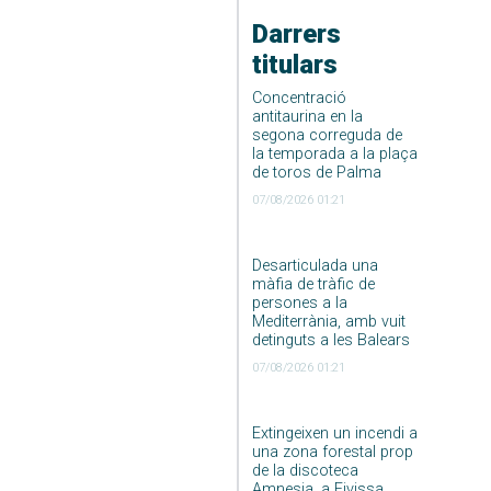
Darrers
titulars
Concentració
antitaurina en la
segona correguda de
la temporada a la plaça
de toros de Palma
07/08/2026 01:21
Desarticulada una
màfia de tràfic de
persones a la
Mediterrània, amb vuit
detinguts a les Balears
07/08/2026 01:21
Extingeixen un incendi a
una zona forestal prop
de la discoteca
Amnesia, a Eivissa