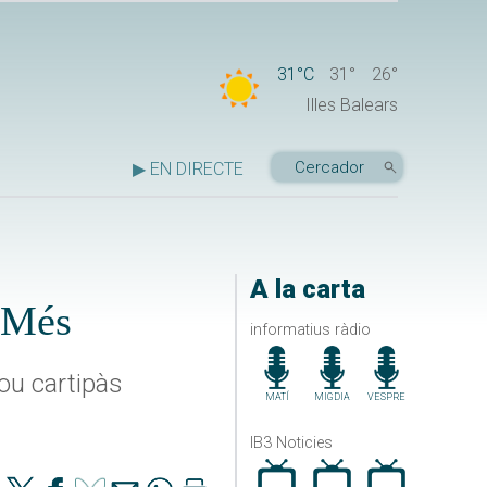
31°C
31°
26°
Illes Balears
▶ EN DIRECTE
A la carta
i Més
informatius ràdio
nou cartipàs
MATÍ
MIGDIA
VESPRE
IB3 Noticies