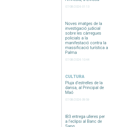
07/08/2026 01:13
Noves imatges de la
investigació judicial
sobre les càrregues
policials a la
manifestació contra la
massificació turística a
Palma
07/08/2026 10:44
CULTURA
Pluja d’estrelles de la
dansa, al Principal de
Maó
07/08/2026 09:59
IB3 entrega ulleres per
a l’eclipsi al Banc de
Sang