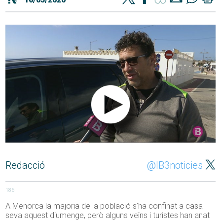
Redacció
@IB3noticies
186
A Menorca la majoria de la població s’ha confinat a casa
seva aquest diumenge, però alguns veïns i turistes han anat