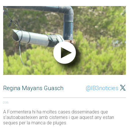
Regina Mayans Guasch
@IB3noticies
206
A Formentera hi ha moltes cases disseminades que
s’autoabasteixen amb cisternes i que aquest any estan
seques per la manca de pluges.