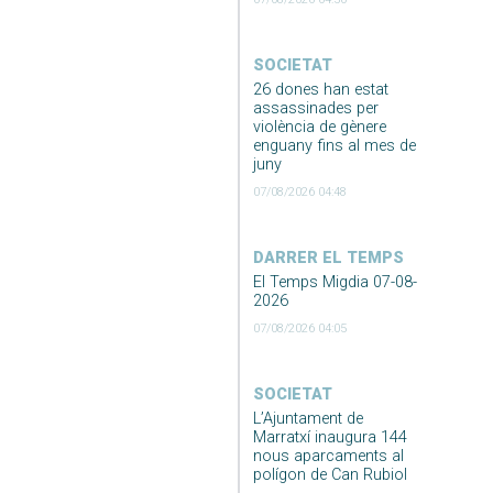
SOCIETAT
26 dones han estat
assassinades per
violència de gènere
enguany fins al mes de
juny
07/08/2026 04:48
DARRER EL TEMPS
El Temps Migdia 07-08-
2026
07/08/2026 04:05
SOCIETAT
L’Ajuntament de
Marratxí inaugura 144
nous aparcaments al
polígon de Can Rubiol