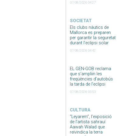
07/08/2026 04:27
SOCIETAT
Els clubs nàutics de
Mallorca es preparen
per garantir la seguretat
durant l’eclipsi solar
07/08/2026 04:42
EL GEN-GOB reclama
que s’ampliïn les
freqüències d’autobús
la tarda de l’eclipsi
07/08/2026 03:53
CULTURA
“Leyarem”, l’exposició
de l’artista sahrauí
Aawah Walad que
reivindica la terra