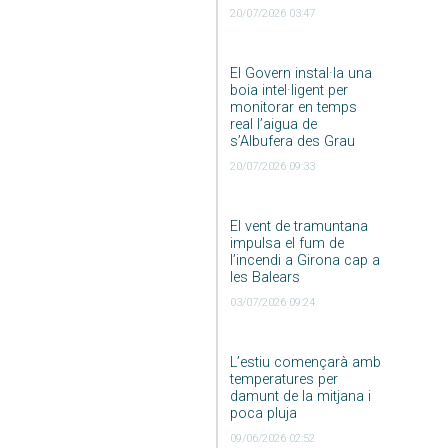
20/07/2026 03:47
El Govern instal·la una
boia intel·ligent per
monitorar en temps
real l’aigua de
s’Albufera des Grau
20/07/2026 09:33
El vent de tramuntana
impulsa el fum de
l’incendi a Girona cap a
les Balears
03/07/2026 09:24
L’estiu començarà amb
temperatures per
damunt de la mitjana i
poca pluja
09/06/2026 02:52