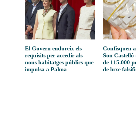
El Govern endureix els
Confisquen a
requisits per accedir als
Son Castelló
nous habitatges públics que
de 115.000 pe
impulsa a Palma
de luxe falsif