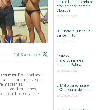
adeu a la temporada a
proclamar-se campió
d’Europa
07/08/2026 04:50
JP Financial, un equip
sense límits
06/08/2026 05:54
@IB3noticies
Festa del
mallorquinisme al
Ciutat de Palma
06/08/2026 05:50
ores més
. Els treballadors
s urbanes com a les verges.
 millorar les
El Mallorca eclipsa el
oncessions d’empreses
PSG al Ciutat de Palma
e no arribi el servei de
06/08/2026 05:36