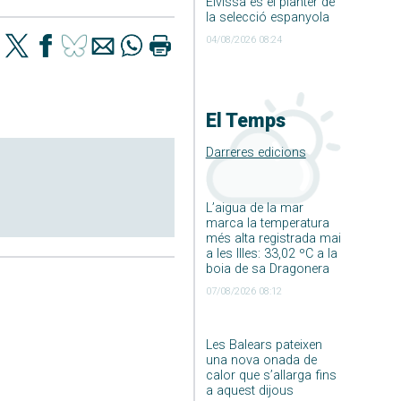
Eivissa és el planter de
la selecció espanyola
04/08/2026 08:24
El Temps
Darreres edicions
L’aigua de la mar
marca la temperatura
més alta registrada mai
a les Illes: 33,02 ºC a la
boia de sa Dragonera
07/08/2026 08:12
Les Balears pateixen
una nova onada de
calor que s’allarga fins
a aquest dijous