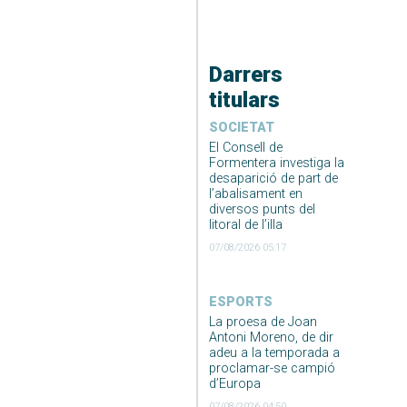
Darrers
titulars
SOCIETAT
El Consell de
Formentera investiga la
desaparició de part de
l’abalisament en
diversos punts del
litoral de l’illa
07/08/2026 05:17
ESPORTS
La proesa de Joan
Antoni Moreno, de dir
adeu a la temporada a
proclamar-se campió
d’Europa
07/08/2026 04:50