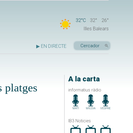
32°C
32°
26°
Illes Balears
▶ EN DIRECTE
A la carta
s platges
informatius ràdio
MATÍ
MIGDIA
VESPRE
IB3 Noticies