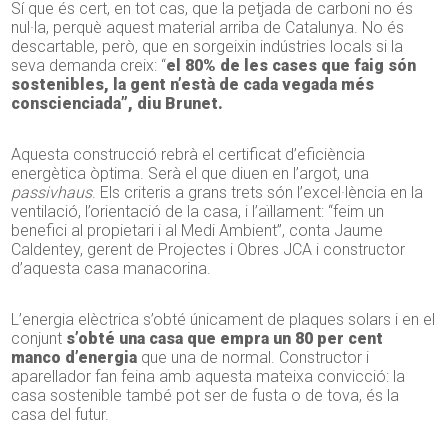
Sí que és cert, en tot cas, que la petjada de carboni no és
nul·la, perquè aquest material arriba de Catalunya. No és
descartable, però, que en sorgeixin indústries locals si la
seva demanda creix: “
el 80% de les cases que faig són
sostenibles, la gent n’està de cada vegada més
conscienciada”, diu Brunet.
Aquesta construcció rebrà el certificat d’eficiència
energètica òptima. Serà el que diuen en l’argot, una
passivhaus
. Els criteris a grans trets són l’excel·lència en la
ventilació, l’orientació de la casa, i l’aïllament: “feim un
benefici al propietari i al Medi Ambient”, conta Jaume
Caldentey, gerent de Projectes i Obres JCA i constructor
d’aquesta casa manacorina.
L’energia elèctrica s’obté únicament de plaques solars i en el
conjunt
s’obté una casa que empra un 80 per cent
manco d’energia
que una de normal. Constructor i
aparellador fan feina amb aquesta mateixa convicció: la
casa sostenible també pot ser de fusta o de tova, és la
casa del futur.