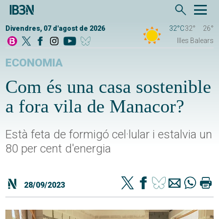
Divendres, 07 d'agost de 2026
32°C
32°
26°
Illes Balears
ECONOMIA
Com és una casa sostenible
a fora vila de Manacor?
Està feta de formigó cel·lular i estalvia un
80 per cent d'energia
28/09/2023