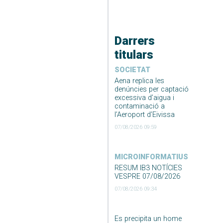
Darrers
titulars
SOCIETAT
Aena replica les
denúncies per captació
excessiva d’aigua i
contaminació a
l’Aeroport d’Eivissa
07/08/2026 09:59
MICROINFORMATIUS
RESUM IB3 NOTÍCIES
VESPRE 07/08/2026
07/08/2026 09:34
Es precipita un home