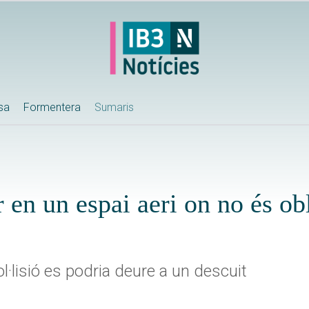
ssa
Formentera
Sumaris
 en un espai aeri on no és obl
ol·lisió es podria deure a un descuit