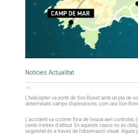
Noticies Actualitat
188
L’helicòpter va sortir de Son Bonet amb un pla de vo
determinats camps d’operacions, com ara Son Bonet,
L’accident va ocórrer fora de l’espai aeri controlat, 
cents metres d’altitud. En aquests casos no és oblig
seguretat és a través de l’observació visual. Alguns p