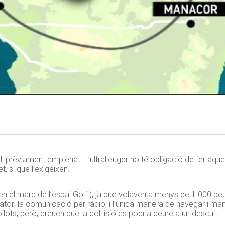
l, prèviament emplenat. L’ultralleuger no té obligació de fer aqu
 sí que l’exigeixen.
(en el marc de l’espai Golf ), ja que volaven a menys de 1.000 peu
atori la comunicació per ràdio, i l’única manera de navegar i man
ilots, però, creuen que la col·lisió es podria deure a un descuit.