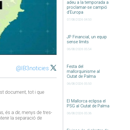
adeu a la temporada a
proclamar-se campió
d’Europa
07/08/2026 04:50
JP Financial, un equip
sense límits
06/08/2026 05:54
Festa del
@IB3noticies
mallorquinisme al
Ciutat de Palma
06/08/2026 05:50
est document, tot i que
El Mallorca eclipsa el
PSG al Ciutat de Palma
s, és a dir, menys de tres-
06/08/2026 05:36
tenir la separació de