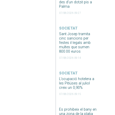
des d’un dotzè pis a
Palma
07/08/2026 09:27
SOCIETAT
Sant Josep tramita
cinc sancions per
festes il·legals amb
multes que sumen
800.00 euros
07/08/2026 09:14
SOCIETAT
L’ocupació hotelera a
les Pitiüses al juliol
creix un 0,90%
07/08/2026 09:15
Es prohibeix el bany en
una zona de la platja