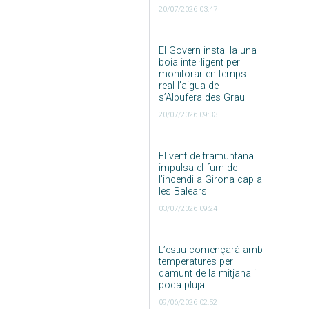
20/07/2026 03:47
El Govern instal·la una
boia intel·ligent per
monitorar en temps
real l’aigua de
s’Albufera des Grau
20/07/2026 09:33
El vent de tramuntana
impulsa el fum de
l’incendi a Girona cap a
les Balears
03/07/2026 09:24
L’estiu començarà amb
temperatures per
damunt de la mitjana i
poca pluja
09/06/2026 02:52