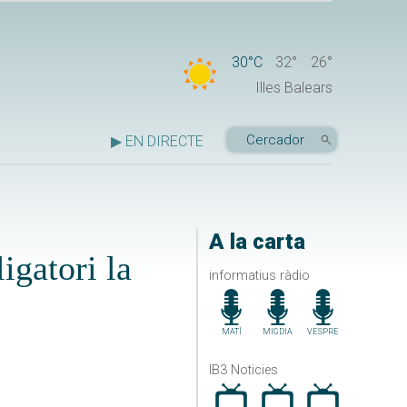
30°C
32°
26°
Illes Balears
▶ EN DIRECTE
A la carta
igatori la
informatius ràdio
MATÍ
MIGDIA
VESPRE
IB3 Noticies