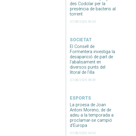
des Codolar per la
presència de bacteris al
torrent
07/08/2026 09:03
SOCIETAT
El Consell de
Formentera investiga la
desaparició de part de
l’abalisament en
diversos punts del
litoral de l’illa
07/08/2026 08:28
ESPORTS
La proesa de Joan
Antoni Moreno, de dir
adeu a la temporada a
proclamar-se campió
d’Europa
07/08/2026 04:50