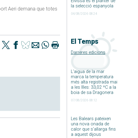
Eivissa és el planter de
la selecció espanyola
sport Aeri demana que totes
04/08/2026 08:24
El Temps
Darreres edicions
L’aigua de la mar
marca la temperatura
més alta registrada mai
a les Illes: 33,02 ºC a la
boia de sa Dragonera
07/08/2026 08:12
Les Balears pateixen
una nova onada de
calor que s’allarga fins
a aquest dijous