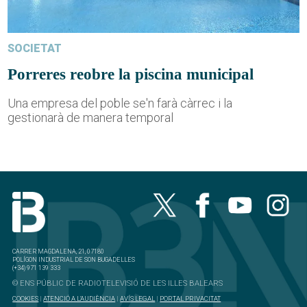
SOCIETAT
Porreres reobre la piscina municipal
Una empresa del poble se'n farà càrrec i la
gestionarà de manera temporal
CARRER MAGDALENA, 21, 07180
POLÍGON INDUSTRIAL DE SON BUGADELLES
(+34) 971 139 333
© ENS PÚBLIC DE RADIOTELEVISIÓ DE LES ILLES BALEARS
COOKIES
|
ATENCIÓ A L'AUDIÈNCIA
|
AVÍS LEGAL
|
PORTAL PRIVACITAT