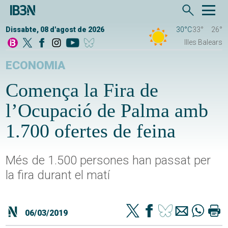
Dissabte, 08 d'agost de 2026
30°C
33°
26°
Illes Balears
ECONOMIA
Comença la Fira de
l’Ocupació de Palma amb
1.700 ofertes de feina
Més de 1.500 persones han passat per
la fira durant el matí
06/03/2019