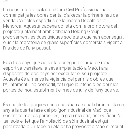
209
La constructora catalana Obra Civil Professional ha
començat ja les obres per tal d’aixecar la primera nau de
venda d’articles esportius de la marca Decathlon a
Menorca. Aquesta cadena consta com a promotora del
projecte juntament amb Cabalian Holding Group,
precisament les dues úniques societats que han aconseguit
eludir la moratòria de grans superficies comercials vigent a
l’illa des de l’any passat.
Feia tres anys que aquesta coneguda marca de roba
esportiva tramitava la seva implantació a Maó, i ara
disposarà de dos anys per executar el seu projecte.
Aquesta és almenys la vigència del permís d’obres que
l’Ajuntament li ha concedit, tot i que la intenció és obrir les
portes del nou establiment el mes de juny de l’any que ve.
És una de les poques naus que s’han aixecat durant el darrer
any a la quarta fase del polígon industrial de Maó, que
encara té moltes parcel·les, la gran majoria, per edificar. Ni
tan sols el fet que l’ampliació de sòl industrial estigui
paralitzada a Ciutadella i Alaior ha provocat a Maó el repunt