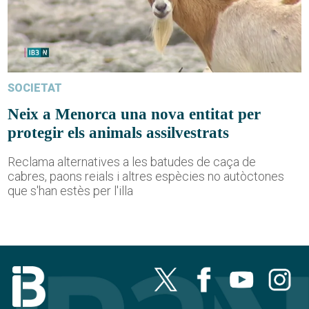
SOCIETAT
Neix a Menorca una nova entitat per
protegir els animals assilvestrats
Reclama alternatives a les batudes de caça de
cabres, paons reials i altres espècies no autòctones
que s'han estès per l'illa