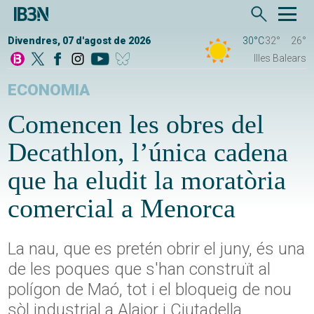
Divendres, 07 d'agost de 2026
30°C
32°
26°
Illes Balears
ECONOMIA
Comencen les obres del
Decathlon, l’única cadena
que ha eludit la moratòria
comercial a Menorca
La nau, que es pretén obrir el juny, és una
de les poques que s'han construït al
polígon de Maó, tot i el bloqueig de nou
sòl industrial a Alaior i Ciutadella