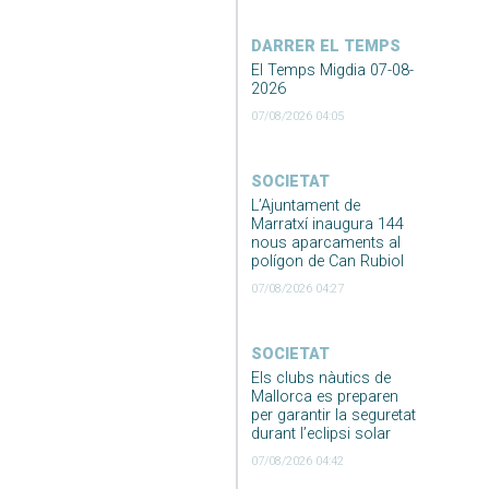
DARRER EL TEMPS
El Temps Migdia 07-08-
2026
07/08/2026 04:05
SOCIETAT
L’Ajuntament de
Marratxí inaugura 144
nous aparcaments al
polígon de Can Rubiol
07/08/2026 04:27
SOCIETAT
Els clubs nàutics de
Mallorca es preparen
per garantir la seguretat
durant l’eclipsi solar
07/08/2026 04:42