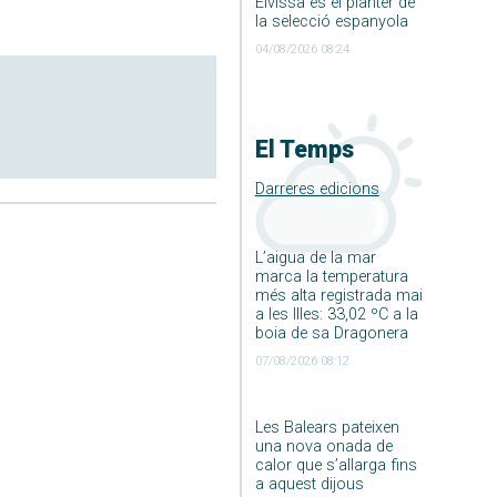
Eivissa és el planter de
la selecció espanyola
04/08/2026 08:24
El Temps
Darreres edicions
L’aigua de la mar
marca la temperatura
més alta registrada mai
a les Illes: 33,02 ºC a la
boia de sa Dragonera
07/08/2026 08:12
Les Balears pateixen
una nova onada de
calor que s’allarga fins
a aquest dijous