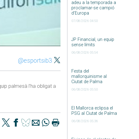
adeu a la temporada a
proclamar-se campió
d’Europa
07/08/2026 04:50
JP Financial, un equip
sense límits
06/08/2026 05:54
@esportsib3
Festa del
mallorquinisme al
Ciutat de Palma
quip palmesà l’ha obligat a
06/08/2026 05:50
El Mallorca eclipsa el
PSG al Ciutat de Palma
06/08/2026 05:36