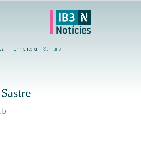
ssa
Formentera
Sumaris
Sastre
ub