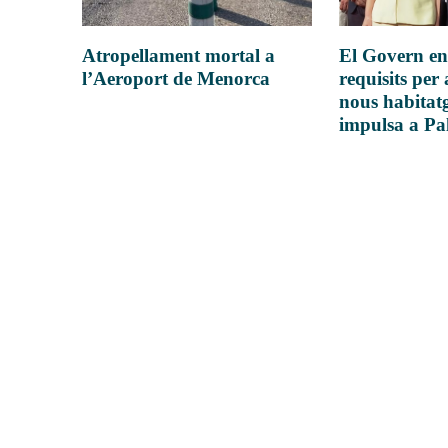
Atropellament mortal a
El Govern en
l’Aeroport de Menorca
requisits per 
nous habitatg
impulsa a P