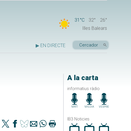
31°C
32°
26°
Illes Balears
▶ EN DIRECTE
A la carta
informatius ràdio
MATÍ
MIGDIA
VESPRE
IB3 Noticies