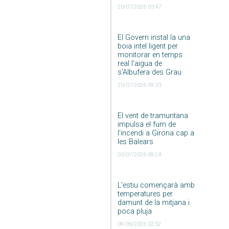
20/07/2026 03:47
El Govern instal·la una
boia intel·ligent per
monitorar en temps
real l’aigua de
s’Albufera des Grau
20/07/2026 09:33
El vent de tramuntana
impulsa el fum de
l’incendi a Girona cap a
les Balears
03/07/2026 09:24
L’estiu començarà amb
temperatures per
damunt de la mitjana i
poca pluja
09/06/2026 02:52