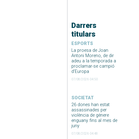
Darrers
titulars
ESPORTS
La proesa de Joan
Antoni Moreno, de dir
adeu a la temporada a
proclamar-se campió
d’Europa
07/08/2026 04:50
SOCIETAT
26 dones han estat
assassinades per
violència de gènere
enguany fins al mes de
juny
07/08/2026 04:48