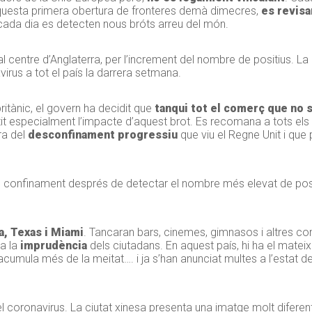
aquesta primera obertura de fronteres demà dimecres,
es revisa
è cada dia es detecten nous bróts arreu del món.
al centre d’Anglaterra, per l’increment del nombre de positius. La
irus a tot el país la darrera setmana.
itànic, el govern ha decidit que
tanqui tot el comerç que no s
it especialment l’impacte d’aquest brot. Es recomana a tots els
ra del
desconfinament progressiu
que viu el Regne Unit i que 
 confinament després de detectar el nombre més elevat de posit
a, Texas i Miami
. Tancaran bars, cinemes, gimnasos i altres co
 a la
imprudència
dels ciutadans. En aquest país, hi ha el mate
n’acumula més de la meitat…. i ja s’han anunciat multes a l’estat d
el coronavirus. La ciutat xinesa presenta una imatge molt diferent