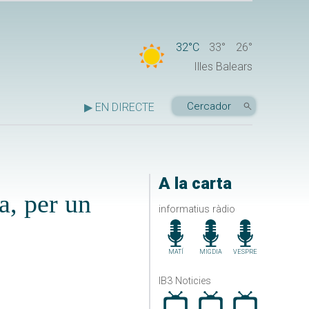
32°C
33°
26°
Illes Balears
▶ EN DIRECTE
A la carta
a, per un
informatius ràdio
MATÍ
MIGDIA
VESPRE
IB3 Noticies