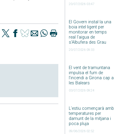
20/07/2026 03:47
El Govern instal·la una
boia intel·ligent per
monitorar en temps
real l’aigua de
s’Albufera des Grau
20/07/2026 09:33
El vent de tramuntana
impulsa el fum de
l’incendi a Girona cap a
les Balears
03/07/2026 09:24
L’estiu començarà amb
temperatures per
damunt de la mitjana i
poca pluja
09/06/2026 02:52