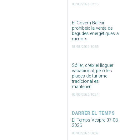
08/08/2026 02:15
El Govern Balear
prohibeix la venta de
begudes energètiques a
menors
08/08/2026 10:53
Sóller, creix el lloguer
vacacional, però les
places de turisme
tradicional es
mantenen
08/08/2026 10:24
DARRER EL TEMPS
El Temps Vespre 07-08-
2026
08/08/2026 08:59