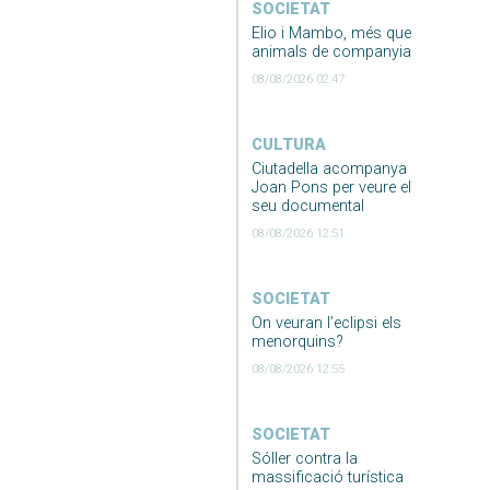
SOCIETAT
Elio i Mambo, més que
animals de companyia
08/08/2026 02:47
CULTURA
Ciutadella acompanya
Joan Pons per veure el
seu documental
08/08/2026 12:51
SOCIETAT
On veuran l’eclipsi els
menorquins?
08/08/2026 12:55
SOCIETAT
Sóller contra la
massificació turística