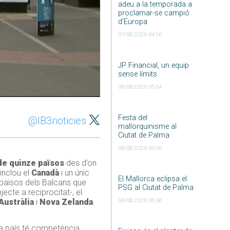
adeu a la temporada a
proclamar-se campió
d’Europa
07/08/2026 04:50
JP Financial, un equip
sense límits
06/08/2026 05:54
Festa del
@IB3noticies
mallorquinisme al
Ciutat de Palma
06/08/2026 05:50
’ de quinze països
des d’on
 inclou el
Canadà
i un únic
El Mallorca eclipsa el
s països dels Balcans que
PSG al Ciutat de Palma
jecte a reciprocitat-, el
06/08/2026 05:36
Austràlia
i
Nova Zelanda
.
a país té competència