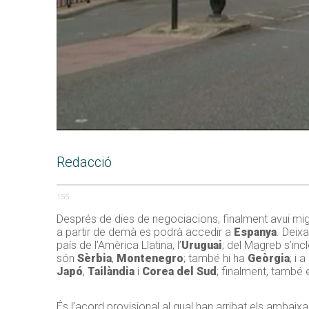
Redacció
155
Després de dies de negociacions, finalment avui mig
a partir de demà es podrà accedir a
Espanya
. Deix
país de l’Amèrica Llatina, l’
Uruguai
; del Magreb s’inc
són
Sèrbia
,
Montenegro
; també hi ha
Geòrgia
; i 
Japó
,
Tailàndia
i
Corea del Sud
; finalment, també 
És l’acord provisional al qual han arribat els ambai