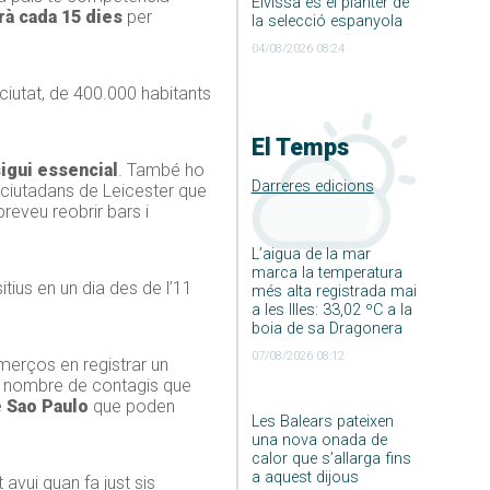
Eivissa és el planter de
rà cada 15 dies
per
la selecció espanyola
04/08/2026 08:24
 ciutat, de 400.000 habitants
El Temps
igui essencial
. També ho
Darreres edicions
 ciutadans de Leicester que
preveu reobrir bars i
L’aigua de la mar
marca la temperatura
ius en un dia des de l’11
més alta registrada mai
a les Illes: 33,02 ºC a la
boia de sa Dragonera
07/08/2026 08:12
merços en registrar un
ix nombre de contagis que
e
Sao Paulo
que poden
Les Balears pateixen
una nova onada de
calor que s’allarga fins
a aquest dijous
 avui quan fa just sis