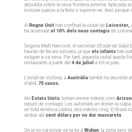
absoluta sobre la seva frontera externa. Aplicada 
incloure països a la llista o suprimir-ne. Això perqu
Al
Regne Unit
han confinat la ciutat de
Leicester,
ha acumulat
el 10% dels nous contagis
de coronav
Segons Matt Hancock, el secretari d’Estat de Salut br
hauran de fer les escoles, ja que
els infants
han pat
estiguin a ca seva. Per tant, aquesta ciutat queda fo
restaurants a partir del
4 de juliol
a tot el país.
L’estat de Victòria, a
Austràlia
també ha decretat el
d’abril,
75 casos.
Als
Estats Units
, tornen enrere indrets com
Arizon
repunt de contagis. Les autoritats en donen la culpa
en tota Amèrica Llatina, dos milions i mig. El Brasil 
arribar als
cent dòlars per no dur mascareta
.
On ja no cal posar-se-la és a
Wuhan
, la zona zero d