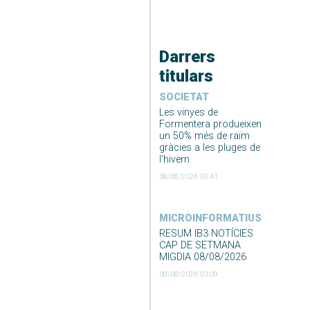
Darrers
titulars
SOCIETAT
Les vinyes de
Formentera produeixen
un 50% més de raïm
gràcies a les pluges de
l’hivern
08/08/2026 05:41
MICROINFORMATIUS
RESUM IB3 NOTÍCIES
CAP DE SETMANA
MIGDIA 08/08/2026
08/08/2026 03:09