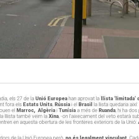
dia, els 27 de la
Unió Europea
han aprovat la
llista ‘limitada
ant fora els
Estats Units
,
Rússia
i el
Brasil
la llista quedaria així:
louen el
Marroc,
Algèria
i
Tunísia
a més de
Ruanda
; hi ha do
a la lllista també veim la
Xina
, -on l’aixecament del veto estarà sub
entren en aquesta obertura de les fronteres exteriors de la Unió:
xadors de la Unió Europea però,
no és legalment vinculant
. Cad