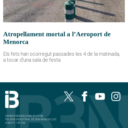
Atropellament mortal a l’Aeroport de
Menorca
Els fets han ocorregut passades les 4 de la matinada,
a tocar d'una sala de festa
CARRER MAGDALENA, 21, 07180
POLÍGON INDUSTRIAL DE SON BUGADELLES
(+34) 971 139 333