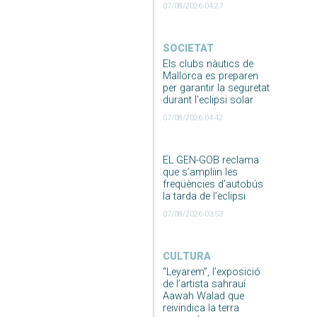
07/08/2026 04:27
SOCIETAT
Els clubs nàutics de
Mallorca es preparen
per garantir la seguretat
durant l’eclipsi solar
07/08/2026 04:42
EL GEN-GOB reclama
que s’ampliïn les
freqüències d’autobús
la tarda de l’eclipsi
07/08/2026 03:53
CULTURA
“Leyarem”, l’exposició
de l’artista sahrauí
Aawah Walad que
reivindica la terra