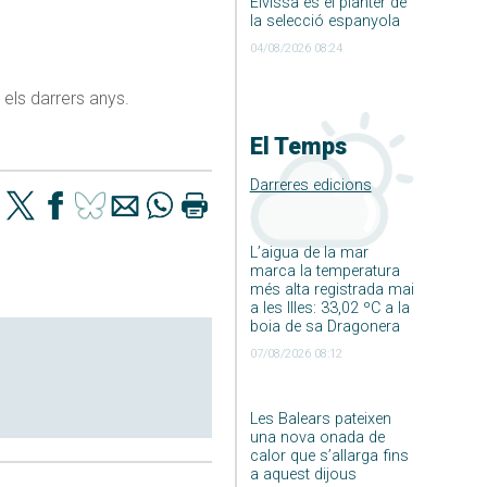
Eivissa és el planter de
la selecció espanyola
04/08/2026 08:24
els darrers anys.
El Temps
Darreres edicions
L’aigua de la mar
marca la temperatura
més alta registrada mai
a les Illes: 33,02 ºC a la
boia de sa Dragonera
07/08/2026 08:12
Les Balears pateixen
una nova onada de
calor que s’allarga fins
a aquest dijous