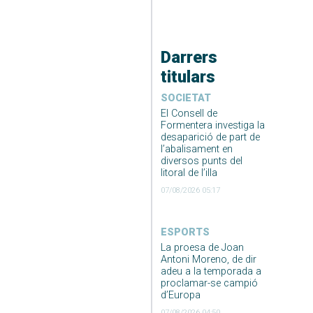
Darrers
titulars
SOCIETAT
El Consell de
Formentera investiga la
desaparició de part de
l’abalisament en
diversos punts del
litoral de l’illa
07/08/2026 05:17
ESPORTS
La proesa de Joan
Antoni Moreno, de dir
adeu a la temporada a
proclamar-se campió
d’Europa
07/08/2026 04:50