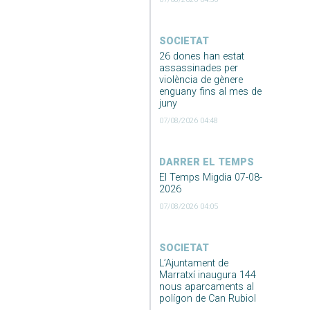
SOCIETAT
26 dones han estat
assassinades per
violència de gènere
enguany fins al mes de
juny
07/08/2026 04:48
DARRER EL TEMPS
El Temps Migdia 07-08-
2026
07/08/2026 04:05
SOCIETAT
L’Ajuntament de
Marratxí inaugura 144
nous aparcaments al
polígon de Can Rubiol