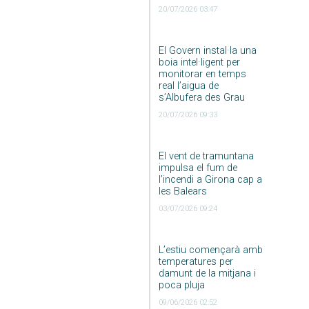
20/07/2026 03:47
El Govern instal·la una
boia intel·ligent per
monitorar en temps
real l’aigua de
s’Albufera des Grau
20/07/2026 09:33
El vent de tramuntana
impulsa el fum de
l’incendi a Girona cap a
les Balears
03/07/2026 09:24
L’estiu començarà amb
temperatures per
damunt de la mitjana i
poca pluja
09/06/2026 02:52