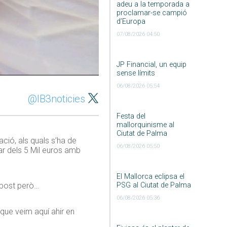
adeu a la temporada a
proclamar-se campió
d’Europa
07/08/2026 04:50
JP Financial, un equip
sense límits
06/08/2026 05:54
@IB3noticies
Festa del
mallorquinisme al
Ciutat de Palma
ció, als quals s’ha de
06/08/2026 05:50
sar dels 5 Mil euros amb
El Mallorca eclipsa el
PSG al Ciutat de Palma
supost però…
06/08/2026 05:36
que veim aquí ahir en