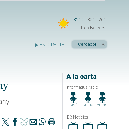
32°C
32°
26°
Illes Balears
▶ EN DIRECTE
A la carta
ny
informatius ràdio
'any
MATÍ
MIGDIA
VESPRE
IB3 Noticies