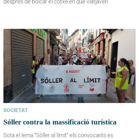
després de bolcar el cotxe en què viatjaven
SOCIETAT
Sóller contra la massificació turística
Sota el lema "Sóller al límit" els convocants es