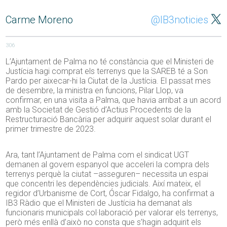
Carme Moreno
@IB3noticies
306
L’Ajuntament de Palma no té constància que el Ministeri de
Justícia hagi comprat els terrenys que la SAREB té a Son
Pardo per aixecar-hi la Ciutat de la Justícia. El passat mes
de desembre, la ministra en funcions, Pilar Llop, va
confirmar, en una visita a Palma, que havia arribat a un acord
amb la Societat de Gestió d’Actius Procedents de la
Restructuració
Bancària per adquirir aquest solar durant el
primer trimestre de 2023.
Ara, tant l’Ajuntament de Palma com el sindicat UGT
demanen al govern espanyol que acceleri la compra dels
terrenys perquè la ciutat –asseguren– necessita un espai
que concentri les dependències judicials. Així mateix, el
regidor d’Urbanisme de Cort,
Óscar
Fidalgo
, ha confirmat a
IB3 Ràdio que el Ministeri de Justícia ha demanat als
funcionaris municipals col·laboració per valorar els terrenys,
però més enllà d’això no consta que s’hagin adquirit els