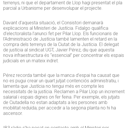
terrenys, ni que el departament de Llop hagi presentat el pla
parcial a Urbanisme per desenvolupar el projecte.
Davant d’aquesta situació, el Consistori demanarà
explicacions al Ministeri de Justícia.
Fidalgo
qualifica
d’electoralista l’anunci fet per Pilar Llop. Els funcionaris de
l’Administració de Justícia també lamenten el retard en la
compra dels terrenys de la Ciutat de la Justícia. El delegat
de justícia al sindicat UGT,
Javier
Pérez, diu que aquesta
nova infraestructura és “essencial” per concentrar els espais
judicials en un mateix indret.
Pérez recorda també que la manca d’espai ha causat que
no es pugui crear un quart jutjat contenciós administratiu, i
lamenta que Justícia no tengui més en compte les
necessitats de la justícia. Reclamen a Pilar Llop un increment
salarial i espais dignes on fer feina. Per exemple, els jutjats
de Ciutadella no estan adaptats a les persones amb
mobilitat reduïda; per accedir a la segona planta no hi ha
ascensor.
IB3 ràdio s’ha posat en contacte amb el Ministeri per