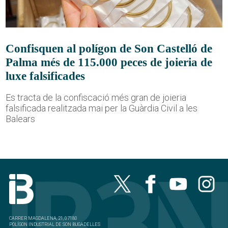
Confisquen al polígon de Son Castelló de
Palma més de 115.000 peces de joieria de
luxe falsificades
Es tracta de la confiscació més gran de joieria
falsificada realitzada mai per la Guàrdia Civil a les
Balears
CARRER MAGDALENA, 21, 07180
POLÍGON INDUSTRIAL DE SON BUGADELLES