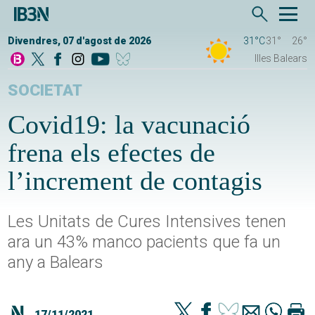
Divendres, 07 d'agost de 2026
31°C
31°
26°
Illes Balears
SOCIETAT
Covid19: la vacunació
frena els efectes de
l’increment de contagis
Les Unitats de Cures Intensives tenen
ara un 43% manco pacients que fa un
any a Balears
17/11/2021