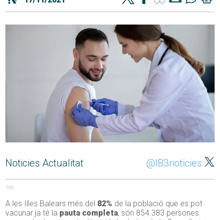
Noticies Actualitat
@IB3noticies
188
A les Illes Balears més del
82%
de la població que es pot
vacunar ja té la
pauta completa
, són 854.383 persones