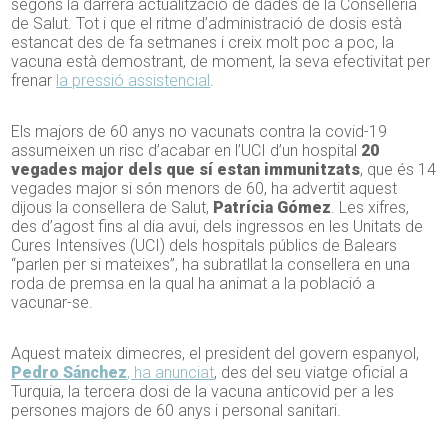
segons la darrera actualització de dades de la Conselleria
de Salut. Tot i que el ritme d’administració de dosis està
estancat des de fa setmanes i creix molt poc a poc, la
vacuna està demostrant, de moment, la seva efectivitat per
frenar
la pressió assistencial
.
Els majors de 60 anys no vacunats contra la covid-19
assumeixen un risc d’acabar en l’UCI d’un hospital
20
vegades major dels que sí estan immunitzats
, que és 14
vegades major si són menors de 60, ha advertit aquest
dijous la consellera de Salut,
Patrícia Gómez
. Les xifres,
des d’agost fins al dia avui, dels ingressos en les Unitats de
Cures Intensives (UCI) dels hospitals públics de Balears
“parlen per si mateixes”, ha subratllat la consellera en una
roda de premsa en la qual ha animat a la població a
vacunar-se.
Aquest mateix dimecres, el president del govern espanyol,
Pedro Sánchez
, ha anunciat
, des del seu viatge oficial a
Turquia, la tercera dosi de la vacuna anticovid per a les
persones majors de 60 anys i personal sanitari.