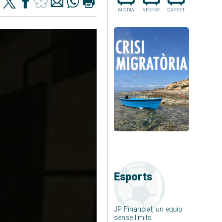
MIGDIA
VESPRE
CAP.SET
Esports
JP Financial, un equip
sense límits