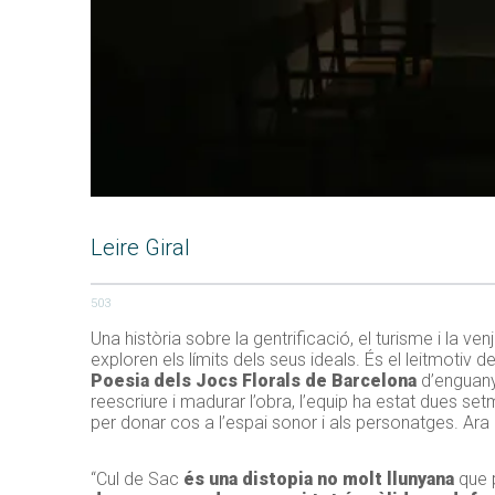
Leire Giral
503
Una història sobre la gentrificació, el turisme i la 
exploren els límits dels seus ideals. És el leitmotiv d
Poesia dels Jocs Florals de Barcelona
d’enguany,
reescriure i madurar l’obra, l’equip ha estat dues s
per donar cos a l’espai sonor i als personatges. Ara
“Cul de Sac
és una distopia no molt llunyana
que p