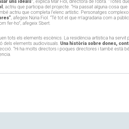
sar uns ideals”
, explica Mar Fiol, directora de l’obra. “Totes 
ol
, actriu que participa del projecte. “Ha passat alguna cosa qu
ambé actriu que completa l’elenc artístic. Personatges complexos
mbres”
, afegeix Núria Fiol. “Té tot el que m’agradaria com a públ
com fer-ho”, afegeix Sbert.
guen tots els elements escènics. La residència artística ha servit 
ó dels elements audiovisuals.
Una història sobre dones, cont
recció. “Hi ha molts directors i poques directores i també està 
encia.