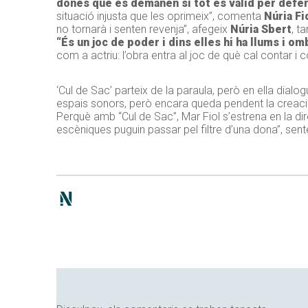
dones que es demanen si tot és vàlid per defen
situació injusta que les oprimeix”, comenta
Núria Fi
no tornarà i senten revenja”, afegeix
Núria Sbert
, t
“És un joc de poder i dins elles hi ha llums i o
com a actriu: l’obra entra al joc de què cal contar i 
‘Cul de Sac’ parteix de la paraula, però en ella dialo
espais sonors, però encara queda pendent la creaci
Perquè amb “Cul de Sac”, Mar Fiol s’estrena en la di
escèniques puguin passar pel filtre d’una dona”, sent