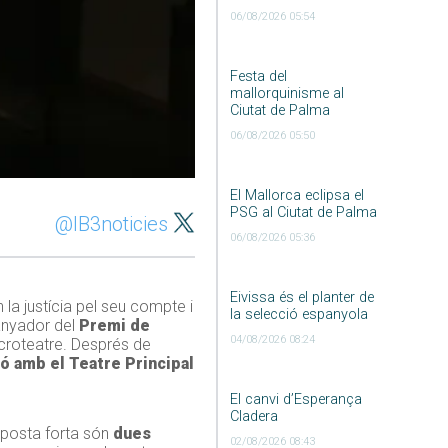
06/08/2026 05:54
Festa del
mallorquinisme al
Ciutat de Palma
06/08/2026 05:50
El Mallorca eclipsa el
PSG al Ciutat de Palma
@IB3noticies
06/08/2026 05:36
Eivissa és el planter de
 la justícia pel seu compte i
la selecció espanyola
anyador del
Premi de
04/08/2026 08:24
icroteatre. Després de
ió amb el Teatre Principal
El canvi d’Esperança
Cladera
L’aposta forta són
dues
02/08/2026 08:43