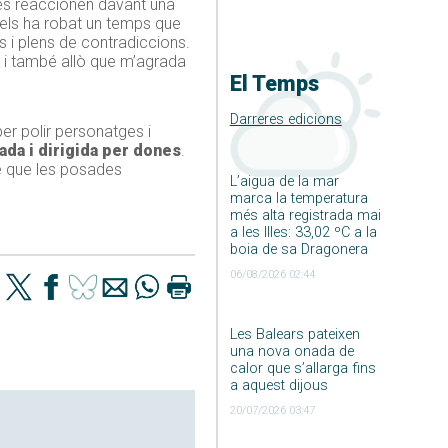
dues reaccionen davant una
e els ha robat un temps que
 i plens de contradiccions.
ic i també allò que m’agrada
El Temps
Darreres edicions
per polir personatges i
ada i dirigida per dones
.
bé que les posades
L’aigua de la mar
marca la temperatura
més alta registrada mai
a les Illes: 33,02 ºC a la
boia de sa Dragonera
06/08/2026 02:44
Les Balears pateixen
una nova onada de
calor que s’allarga fins
a aquest dijous
20/07/2026 03:47