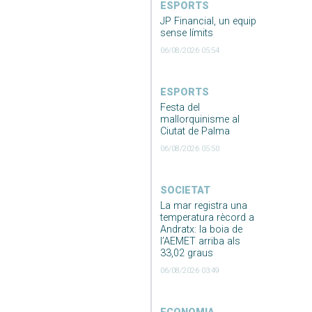
ESPORTS
JP Financial, un equip
sense límits
06/08/2026 05:54
ESPORTS
Festa del
mallorquinisme al
Ciutat de Palma
06/08/2026 05:50
SOCIETAT
La mar registra una
temperatura rècord a
Andratx: la boia de
l’AEMET arriba als
33,02 graus
06/08/2026 03:49