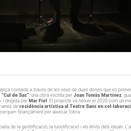
venjança contada a través de les veus de dues dones que es prenen
e
“Cul de Sac”
, una obra escrita per
Joan Tomàs Martínez
, gu
 i dirigida per
Mar Fiol
. El projecte va néixer el 2020 com un m
etmanes de
residència artística al Teatre Sans en col·laborac
 cerquen finançament per aixecar l’obra.
arla de la gentrificació, la turistificació i els límits dels ideals. 