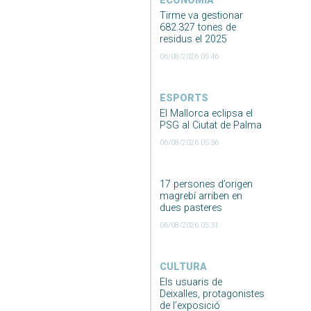
ECONOMIA
Tirme va gestionar
682.327 tones de
residus el 2025
06/08/2026 05:46
ESPORTS
El Mallorca eclipsa el
PSG al Ciutat de Palma
06/08/2026 05:36
17 persones d’origen
magrebí arriben en
dues pasteres
06/08/2026 05:31
CULTURA
Els usuaris de
Deixalles, protagonistes
de l’exposició