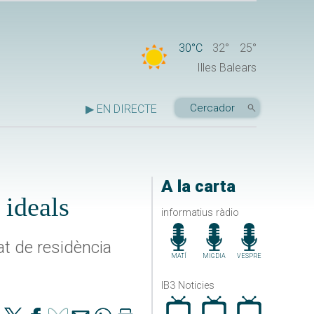
30°C
32°
25°
Illes Balears
▶ EN DIRECTE
A la carta
 ideals
informatius ràdio
at de residència
MATÍ
MIGDIA
VESPRE
IB3 Noticies