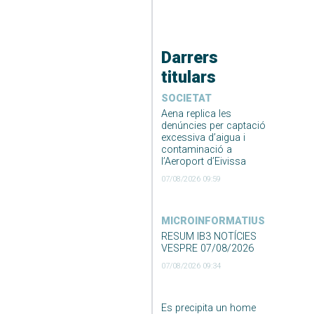
Darrers
titulars
SOCIETAT
Aena replica les
denúncies per captació
excessiva d’aigua i
contaminació a
l’Aeroport d’Eivissa
07/08/2026 09:59
MICROINFORMATIUS
RESUM IB3 NOTÍCIES
VESPRE 07/08/2026
07/08/2026 09:34
Es precipita un home