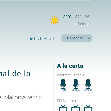
30°C
32°
26°
Illes Balears
▶ EN DIRECTE
A la carta
nal de la
informatius ràdio
MATÍ
MIGDIA
VESPRE
l Mallorca retirin
IB3 Noticies