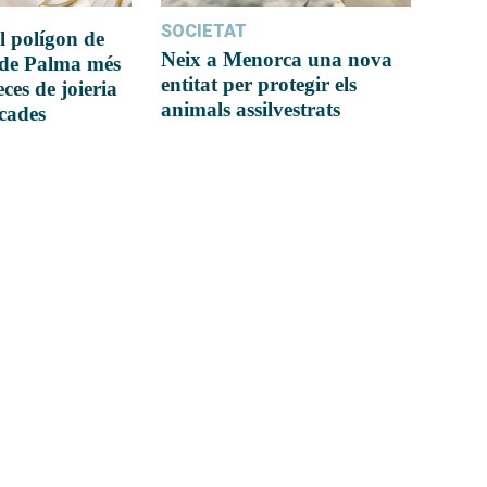
SOCIETAT
l polígon de
Neix a Menorca una nova
 de Palma més
entitat per protegir els
ces de joieria
animals assilvestrats
icades