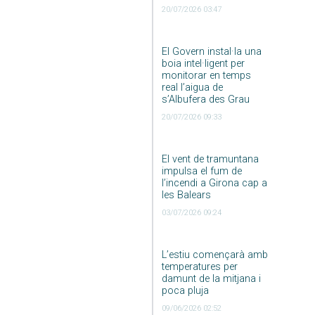
20/07/2026 03:47
El Govern instal·la una
boia intel·ligent per
monitorar en temps
real l’aigua de
s’Albufera des Grau
20/07/2026 09:33
El vent de tramuntana
impulsa el fum de
l’incendi a Girona cap a
les Balears
03/07/2026 09:24
L’estiu començarà amb
temperatures per
damunt de la mitjana i
poca pluja
09/06/2026 02:52