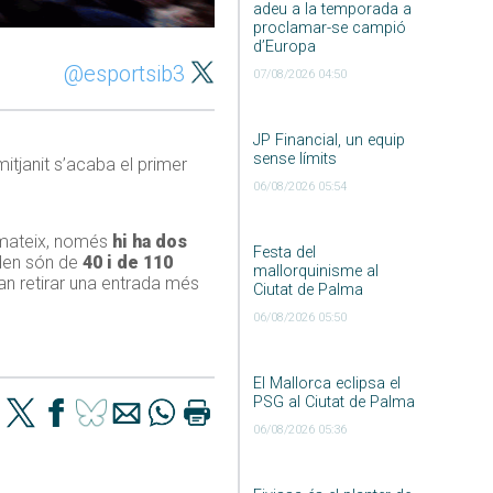
adeu a la temporada a
proclamar-se campió
d’Europa
@esportsib3
07/08/2026 04:50
JP Financial, un equip
sense límits
 mitjanit s’acaba el primer
06/08/2026 05:54
a mateix, només
hi ha dos
Festa del
eden són de
40 i de 110
mallorquinisme al
ran retirar una entrada més
Ciutat de Palma
06/08/2026 05:50
El Mallorca eclipsa el
PSG al Ciutat de Palma
06/08/2026 05:36