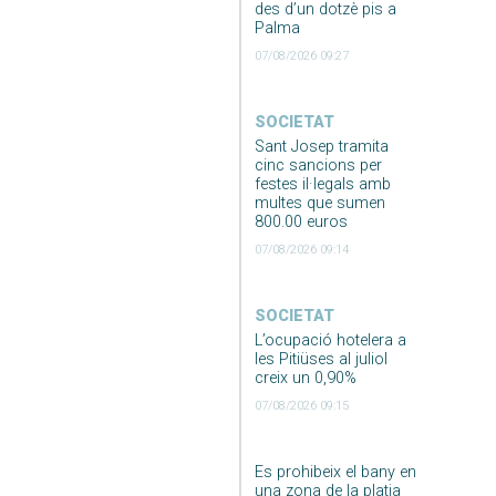
des d’un dotzè pis a
Palma
07/08/2026 09:27
SOCIETAT
Sant Josep tramita
cinc sancions per
festes il·legals amb
multes que sumen
800.00 euros
07/08/2026 09:14
SOCIETAT
L’ocupació hotelera a
les Pitiüses al juliol
creix un 0,90%
07/08/2026 09:15
Es prohibeix el bany en
una zona de la platja