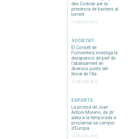
des Codolar per la
presència de bacteris al
torrent
07/08/2026 09:03
SOCIETAT
El Consell de
Formentera investiga la
desaparició de part de
l’abalisament en
diversos punts del
litoral de l’illa
07/08/2026 08:28
ESPORTS
La proesa de Joan
Antoni Moreno, de dir
adeu a la temporada a
proclamar-se campió
d’Europa
07/08/2026 04:50