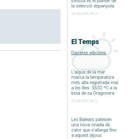
Eivissa és el planter de
la selecció espanyola
04/08/2026 08:24
El Temps
Darreres edicions
L’aigua de la mar
marca la temperatura
més alta registrada mai
a les Illes: 33,02 ºC a la
boia de sa Dragonera
07/08/2026 08:12
Les Balears pateixen
una nova onada de
calor que s’allarga fins
a aquest dijous