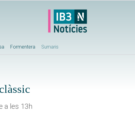
ssa
Formentera
Sumaris
clàssic
e a les 13h