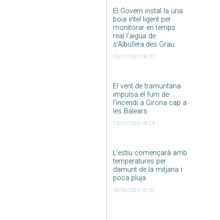
El Govern instal·la una
boia intel·ligent per
monitorar en temps
real l’aigua de
s’Albufera des Grau
20/07/2026 09:33
El vent de tramuntana
impulsa el fum de
l’incendi a Girona cap a
les Balears
03/07/2026 09:24
L’estiu començarà amb
temperatures per
damunt de la mitjana i
poca pluja
09/06/2026 02:52