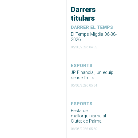
Darrers
titulars
DARRER EL TEMPS
El Temps Migdia 06-08-
2026
06/08/2026 04:55
ESPORTS
JP Financial, un equip
sense límits
06/08/2026 05:54
ESPORTS
Festa del
mallorquinisme al
Ciutat de Palma
06/08/2026 05:50