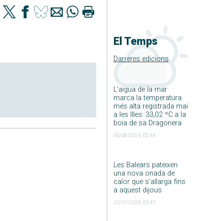
El Temps
Darreres edicions
L’aigua de la mar
marca la temperatura
més alta registrada mai
a les Illes: 33,02 ºC a la
boia de sa Dragonera
06/08/2026 02:44
Les Balears pateixen
una nova onada de
calor que s’allarga fins
a aquest dijous
20/07/2026 03:47