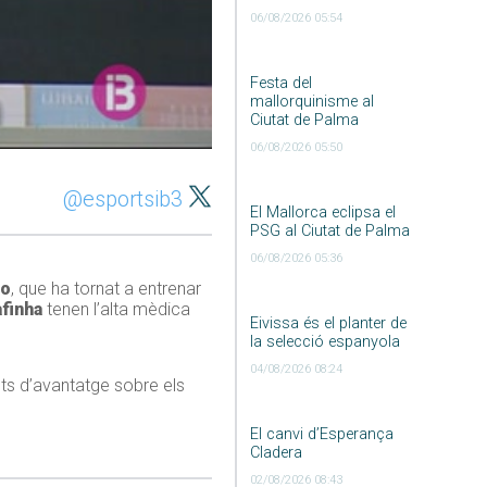
06/08/2026 05:54
Festa del
mallorquinisme al
Ciutat de Palma
06/08/2026 05:50
@esportsib3
El Mallorca eclipsa el
PSG al Ciutat de Palma
06/08/2026 05:36
do
, que ha tornat a entrenar
finha
tenen l’alta mèdica
Eivissa és el planter de
la selecció espanyola
04/08/2026 08:24
s d’avantatge sobre els
El canvi d’Esperança
Cladera
02/08/2026 08:43