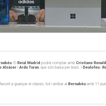
rnabéu
. El
Reial Madrid
podrà comptar amb
Cristiano Ronal
o Alcácer
i
Arda Turan
, que són baixa per lesió. I
Deulofeu
i
Ra
favorit a guanyar el clàssic, tot i arribar al
Bernabéu
amb 11 punt