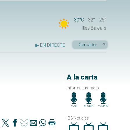
30°C
32°
25°
Illes Balears
▶ EN DIRECTE
A la carta
informatius ràdio
MATÍ
MIGDIA
VESPRE
IB3 Noticies