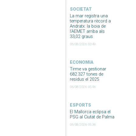
SOCIETAT
La mar registra una
temperatura rècord a
Andratx: la boia de
l’AEMET arriba als
33,02 graus
06/08/2026 03:49
ECONOMIA
Tirme va gestionar
682.327 tones de
residus el 2025
06/08/2026 05:46
ESPORTS
El Mallorca eclipsa el
PSG al Ciutat de Palma
06/08/2026 05:36