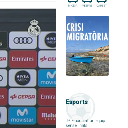
MIGDIA
VESPRE
CAP.SET
Esports
JP Financial, un equip
sense límits