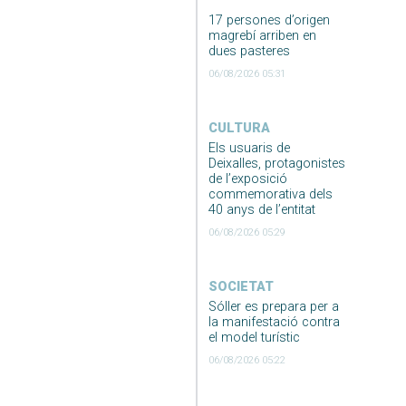
17 persones d’origen
magrebí arriben en
dues pasteres
06/08/2026 05:31
CULTURA
Els usuaris de
Deixalles, protagonistes
de l’exposició
commemorativa dels
40 anys de l’entitat
06/08/2026 05:29
SOCIETAT
Sóller es prepara per a
la manifestació contra
el model turístic
06/08/2026 05:22