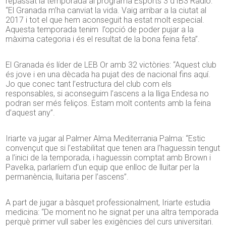
repassat la temporada al programa Esports 3 d’IB3 Ràdio:
“El Granada m’ha canviat la vida. Vaig arribar a la ciutat al
2017 i tot el que hem aconseguit ha estat molt especial.
Aquesta temporada tenim l’opció de poder pujar a la
màxima categoria i és el resultat de la bona feina feta”.
El Granada és líder de LEB Or amb 32 victòries: “Aquest club
és jove i en una dècada ha pujat des de nacional fins aquí.
Jo que conec tant l’estructura del club com els
responsables, si aconseguim l’ascens a la lliga Endesa no
podran ser més feliços. Estam molt contents amb la feina
d’aquest any”.
Iriarte va jugar al Palmer Alma Mediterrania Palma: “Estic
convençut que si l’estabilitat que tenen ara l’haguessin tengut
a l’inici de la temporada, i haguessin comptat amb Brown i
Pavelka, parlaríem d’un equip que enlloc de lluitar per la
permanència, lluitaria per l’ascens”.
A part de jugar a bàsquet professionalment, Iriarte estudia
medicina: “De moment no he signat per una altra temporada
perquè primer vull saber les exigències del curs universitari.