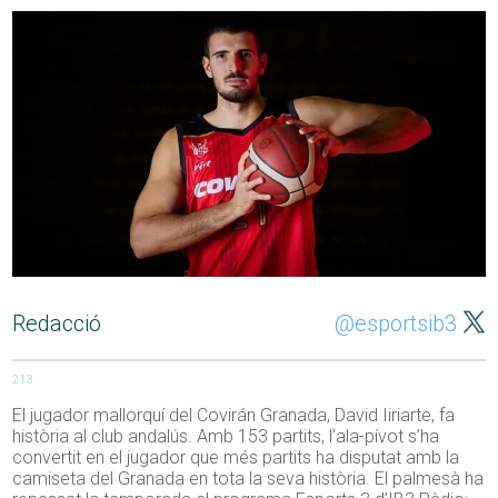
Redacció
@esportsib3
213
El jugador mallorquí del Covirán Granada, David Iiriarte, fa
història al club andalús. Amb 153 partits, l’ala-pívot s’ha
convertit en el jugador que més partits ha disputat amb la
camiseta del Granada en tota la seva història. El palmesà ha