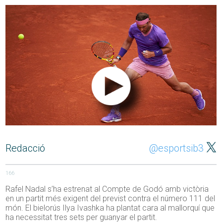
Redacció
@esportsib3
166
Rafel Nadal s’ha estrenat al Compte de Godó amb victòria
en un partit més exigent del previst contra el número 111 del
món. El bielorús Ilya Ivashka ha plantat cara al mallorquí que
ha necessitat tres sets per guanyar el partit.