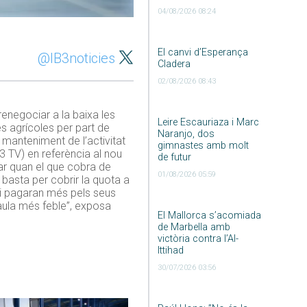
04/08/2026 08:24
El canvi d’Esperança
@IB3noticies
Cladera
02/08/2026 08:43
renegociar a la baixa les
Leire Escauriaza i Marc
es agrícoles per part de
Naranjo, dos
l manteniment de l’activitat
gimnastes amb molt
3 TV) en referència al nou
de futur
uar quan el que cobra de
01/08/2026 05:59
asta per cobrir la quota a
li pagaran més pels seus
aula més feble”, exposa
El Mallorca s’acomiada
de Marbella amb
victòria contra l’Al-
Ittihad
30/07/2026 03:56