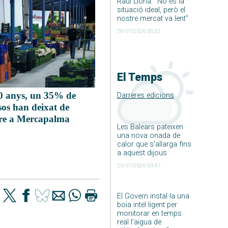
Raúl Llona: ”No és la
situació ideal, però el
nostre mercat va lent”
29/07/2026 05:22
El Temps
0 anys, un 35% de
Darreres edicions
os han deixat de
re a Mercapalma
Les Balears pateixen
una nova onada de
calor que s’allarga fins
a aquest dijous
20/07/2026 03:47
El Govern instal·la una
boia intel·ligent per
monitorar en temps
real l’aigua de