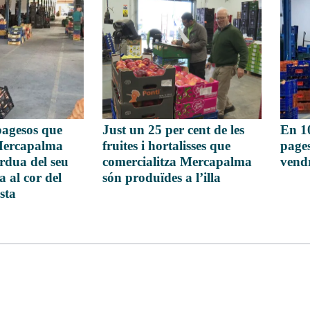
 pagesos que
Just un 25 per cent de les
En 1
 Mercapalma
fruites i hortalisses que
pages
rdua del seu
comercialitza Mercapalma
vend
 al cor del
són produïdes a l’illa
sta