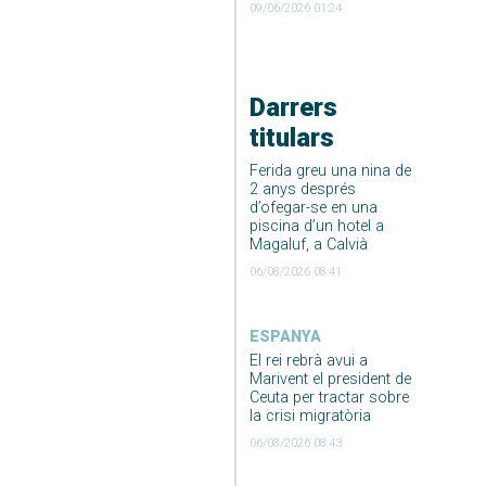
09/06/2026 01:24
Darrers
titulars
Ferida greu una nina de
2 anys després
d’ofegar-se en una
piscina d’un hotel a
Magaluf, a Calvià
06/08/2026 08:41
ESPANYA
El rei rebrà avui a
Marivent el president de
Ceuta per tractar sobre
la crisi migratòria
06/08/2026 08:43