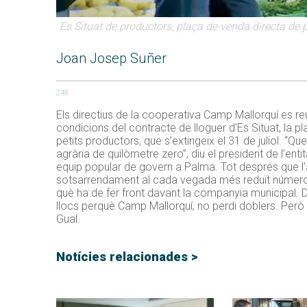
Es Situat de productors, plaça de venda directa de 
Joan Josep Suñer
248
Els directius de la cooperativa Camp Mallorquí es re
condicions del contracte de lloguer d’Es Situat, la 
petits productors, que s’extingeix el 31 de juliol. “Qu
agrària de quilòmetre zero”, diu el president de l’enti
equip popular de govern a Palma. Tot després que l’a
sotsarrendament al cada vegada més reduït número 
què ha de fer front davant la companyia municipal. 
llocs perquè Camp Mallorquí, no perdi doblers. Però
Gual.
Notícies relacionades >