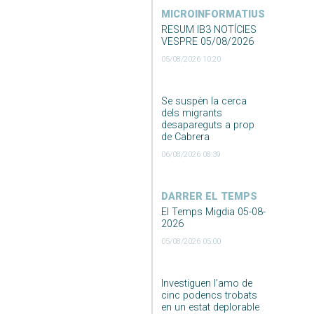
MICROINFORMATIUS
RESUM IB3 NOTÍCIES
VESPRE 05/08/2026
05/08/2026 10:20
Se suspèn la cerca
dels migrants
desapareguts a prop
de Cabrera
06/08/2026 08:39
DARRER EL TEMPS
El Temps Migdia 05-08-
2026
05/08/2026 05:00
Investiguen l’amo de
cinc podencs trobats
en un estat deplorable