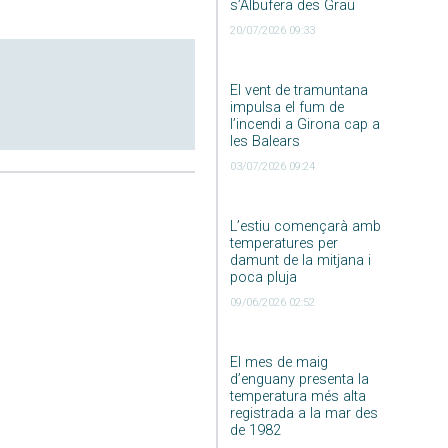
s’Albufera des Grau
20/07/2026 09:33
El vent de tramuntana
impulsa el fum de
l’incendi a Girona cap a
les Balears
03/07/2026 09:24
L’estiu començarà amb
temperatures per
damunt de la mitjana i
poca pluja
09/06/2026 02:52
El mes de maig
d’enguany presenta la
temperatura més alta
registrada a la mar des
de 1982