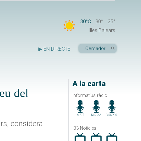
30°C
30°
25°
Illes Balears
▶ EN DIRECTE
A la carta
eu del
informatius ràdio
MATÍ
MIGDIA
VESPRE
ors, considera
IB3 Noticies