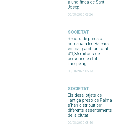
a una finca de Sant
Josep
06/08/2026 08:26
SOCIETAT
Rècord de pressió
humana a les Balears
en maig amb un total
d’1,86 milions de
persones en tot
l’arxipèlag
05/08/2026 05:19
SOCIETAT
Els desallotjats de
l’antiga presó de Palma
s’han distribuït per
diferents assentaments
de la ciutat
06/08/2026 08:40