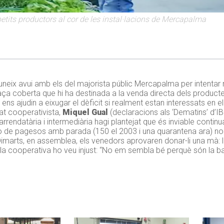
petits productors al cor de les instal·lacions de Mercapalma
uneix avui amb els del majorista públic Mercapalma per intentar 
plaça coberta que hi ha destinada a la venda directa dels product
e ens ajudin a eixugar el dèficit si realment estan interessats en e
tat cooperativista,
Miquel Gual
(declaracions als ‘Dematins’ d’IB
rrendatària i intermediària hagi plantejat que és inviable contin
de pagesos amb parada (150 el 2003 i una quarantena ara) no b
Dimarts, en assemblea, els venedors aprovaren donar-li una mà: 
 la cooperativa ho veu injust: “No em sembla bé perquè són la b