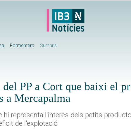
ssa
Formentera
Sumaris
el PP a Cort que baixi el pr
ès a Mercapalma
hi representa l'interès dels petits product
icit de l'explotació