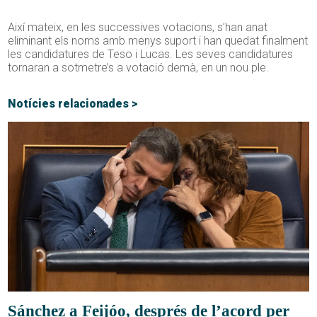
Així mateix, en les successives votacions, s’han anat
eliminant els noms amb menys suport i han quedat finalment
les candidatures de Teso i Lucas. Les seves candidatures
tornaran a sotmetre’s a votació demà, en un nou ple.
Notícies relacionades >
Sánchez a Feijóo, després de l’acord per