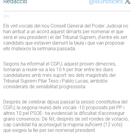
Redacció
@IB3noticies
224
Els vint vocals del nou Consell General del Poder Judicial no
han arribat a un acord aquest dimarts per nomenar el que
serà el seu president i el del Tribunal Suprem, d’entre els set
candidats que estaven damunt la taula i que van proposar
ells mateixos la setmana passada.
Segons ha informat el CGPJ, aquest pròxim dimecres,
tornaran a reunir-se a les 10 h per triar entre les dues
candidatures amb més suport: les dels magistrats del
Tribunal Suprem Pilar Teso i Pablo Lucas, ambdós
considerats de sensibilitat progressista.
Després de celebrar dijous passat la sessió constitutiva del
CGPJ, la segona reunió dels vocals -10 proposats pel PP i
altres 10 pel PSOE- ha evidenciat la dificultat d’aconseguir
grans consensos. De fet, després de set rondes de votació,
cap candidat ha aconseguit la majoria suficient (12 vots)
que exigeix la llei per ser nomenat president.