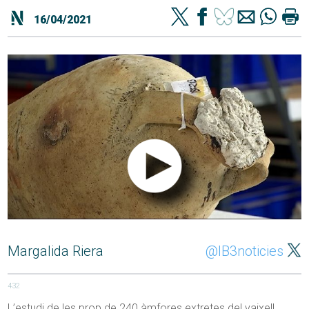
16/04/2021
Margalida Riera
@IB3noticies
432
L’estudi de les prop de 240 àmfores extretes del vaixell