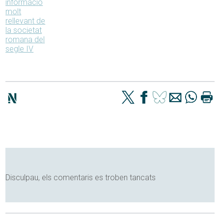
informació
molt
rellevant de
la societat
romana del
segle IV
Disculpau, els comentaris es troben tancats