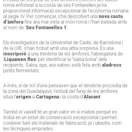
romà enfonsat a la costa de ses Fontanelles ja ha
proporcionat informació excepcional de l’economia romana
al segle IV. Per començar, s’ha descobert una
nova casta
d’àmfora
fins ara mai vista al món romà i l’han batiada amb
el nom de ‘
Ses Fontanelles 1
‘.
Els investigadors de la Universitat de Cadis, de Barcelona i
de la UIB s’han trobat amb una altra sorpresa. És una
inscripció
a una trentena de les àmfores, l’abreujatura de
‘
Liquamen flos
‘ per identificar la “salsa bona” dels
recipients. Salsa, que, ara saben, està feta amb
aladrocs
petits fermentats.
A més, si de tot d’una pensaven que el derelicte procedia de
la zona del Guadalquivir, l’estudi del fang de les àmfores
situa l’
origen
a
Cartagena
i la costa d’
Alacant
.
També el vaixell té un gran valor en si mateix perquè es
troba en un estat de conservació excepcional i permet
conèixer tant els materials de fabricació, pi i ullastre, com
les tècniques emprades.