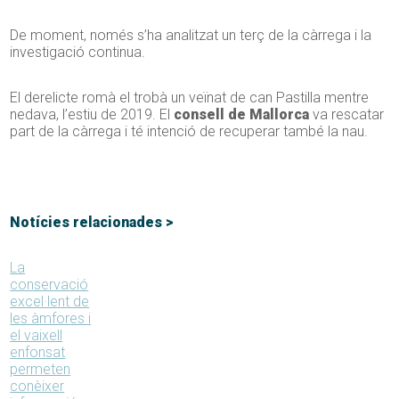
De moment, només s’ha analitzat un terç de la càrrega i la
investigació continua.
El derelicte romà el trobà un veïnat de can Pastilla mentre
nedava, l’estiu de 2019. El
consell de Mallorca
va rescatar
part de la càrrega i té intenció de recuperar també la nau.
Notícies relacionades >
La
conservació
excel·lent de
les àmfores i
el vaixell
enfonsat
permeten
conèixer