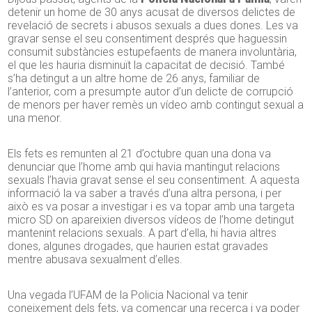
detenir un home de 30 anys acusat de diversos delictes de
revelació de secrets i abusos sexuals a dues dones. Les va
gravar sense el seu consentiment després que haguessin
consumit substàncies estupefaents de manera involuntària,
el que les hauria disminuït la capacitat de decisió. També
s’ha detingut a un altre home de 26 anys, familiar de
l’anterior, com a presumpte autor d’un delicte de corrupció
de menors per haver remès un vídeo amb contingut sexual a
una menor.
Els fets es remunten al 21 d’octubre quan una dona va
denunciar que l’home amb qui havia mantingut relacions
sexuals l’havia gravat sense el seu consentiment. A aquesta
informació la va saber a través d’una altra persona, i per
això es va posar a investigar i es va topar amb una targeta
micro SD on apareixien diversos vídeos de l’home detingut
mantenint relacions sexuals. A part d’ella, hi havia altres
dones, algunes drogades, que haurien estat gravades
mentre abusava sexualment d’elles.
Una vegada l’UFAM de la Policia Nacional va tenir
coneixement dels fets, va començar una recerca i va poder