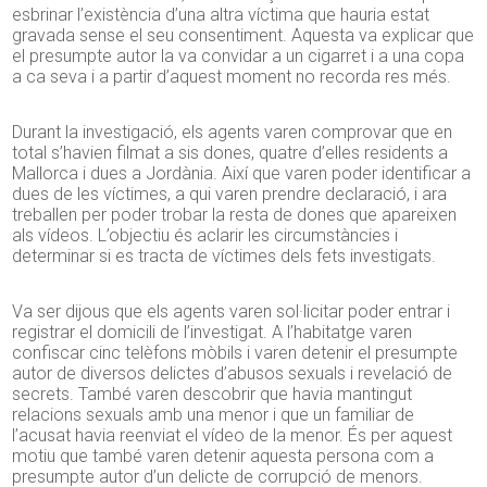
esbrinar l’existència d’una altra víctima que hauria estat
gravada sense el seu consentiment. Aquesta va explicar que
el presumpte autor la va convidar a un cigarret i a una copa
a ca seva i a partir d’aquest moment no recorda res més.
Durant la investigació, els agents varen comprovar que en
total s’havien filmat a sis dones, quatre d’elles residents a
Mallorca i dues a Jordània. Així que varen poder identificar a
dues de les víctimes, a qui varen prendre declaració, i ara
treballen per poder trobar la resta de dones que apareixen
als vídeos. L’objectiu és aclarir les circumstàncies i
determinar si es tracta de víctimes dels fets investigats.
Va ser dijous que els agents varen sol·licitar poder entrar i
registrar el domicili de l’investigat. A l’habitatge varen
confiscar cinc telèfons mòbils i varen detenir el presumpte
autor de diversos delictes d’abusos sexuals i revelació de
secrets. També varen descobrir que havia mantingut
relacions sexuals amb una menor i que un familiar de
l’acusat havia reenviat el vídeo de la menor. És per aquest
motiu que també varen detenir aquesta persona com a
presumpte autor d’un delicte de corrupció de menors.