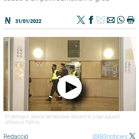
31/01/2022
El detingut, abans de declarar davant el jutge aquest
dilluns a Palma
Redacció
@IB3noticies