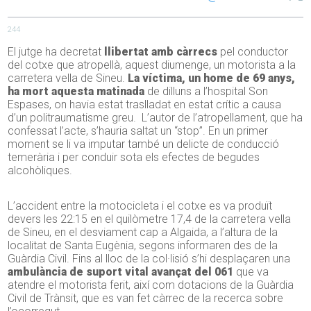
244
El jutge ha decretat
llibertat amb càrrecs
pel conductor
del cotxe que atropellà, aquest diumenge, un motorista a la
carretera vella de Sineu.
La víctima, un home de 69 anys,
ha mort aquesta matinada
de dilluns a l’hospital Son
Espases, on havia estat traslladat en estat crític a causa
d’un politraumatisme greu. L’autor de l’atropellament, que ha
confessat l’acte, s’hauria saltat un “stop”. En un primer
moment se li va imputar també un delicte de conducció
temerària i per conduir sota els efectes de begudes
alcohòliques.
L’accident entre la motocicleta i el cotxe es va produït
devers les 22:15 en el quilòmetre 17,4 de la carretera vella
de Sineu, en el desviament cap a Algaida, a l’altura de la
localitat de Santa Eugènia, segons informaren des de la
Guàrdia Civil. Fins al lloc de la col·lisió s’hi desplaçaren una
ambulància de suport vital avançat del 061
que va
atendre el motorista ferit, així com dotacions de la Guàrdia
Civil de Trànsit, que es van fet càrrec de la recerca sobre