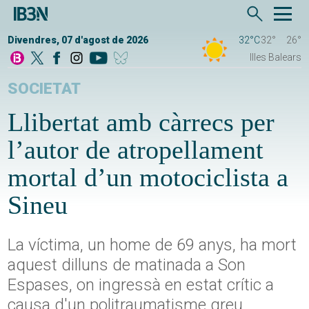
Divendres, 07 d'agost de 2026
32°C
32°
26°
Illes Balears
SOCIETAT
Llibertat amb càrrecs per
l’autor de atropellament
mortal d’un motociclista a
Sineu
La víctima, un home de 69 anys, ha mort
aquest dilluns de matinada a Son
Espases, on ingressà en estat crític a
causa d'un politraumatisme greu