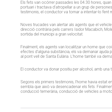
Els fets van ocórrer passades les 04.30 hores, quan u
portuari i tractava d’atropellar a un grup de persones
testimonis, el conductor va tornar a intentar-lo fent
Noves trucades van alertar als agents que el vehicle va
direcció contrària pels carrers Isidor Macabich, Molin
sortida del municipi a gran velocitat.
Finalment, els agents van localitzar un home que co
efectes d’alguna substància, els va demanar ajuda p
al pont vell de Santa Eulària. L’home també va demana
El conductor va donar positiu per alcohol, amb una t
Segons els primers testimonis, l’home havia estat en
sembla que això va desencadenar els fets. Finalment
conducció temerària, conducció de vehicles a motor 