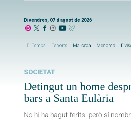
Divendres, 07 d'agost de 2026
El Temps
Esports
Mallorca
Menorca
Eivi
SOCIETAT
Detingut un home despr
bars a Santa Eulària
No hi ha hagut ferits, però sí nom