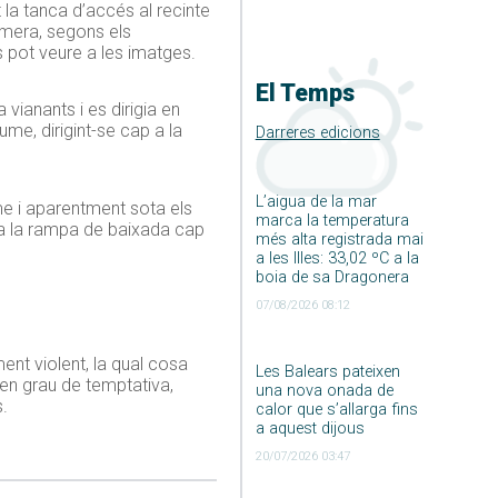
 la tanca d’accés al recinte
rimera, segons els
s pot veure a les imatges.
El Temps
 vianants i es dirigia en
ume, dirigint-se cap a la
Darreres edicions
L’aigua de la mar
me i aparentment sota els
marca la temperatura
 a la rampa de baixada cap
més alta registrada mai
a les Illes: 33,02 ºC a la
boia de sa Dragonera
07/08/2026 08:12
ent violent, la qual cosa
Les Balears pateixen
en grau de temptativa,
una nova onada de
.
calor que s’allarga fins
a aquest dijous
20/07/2026 03:47