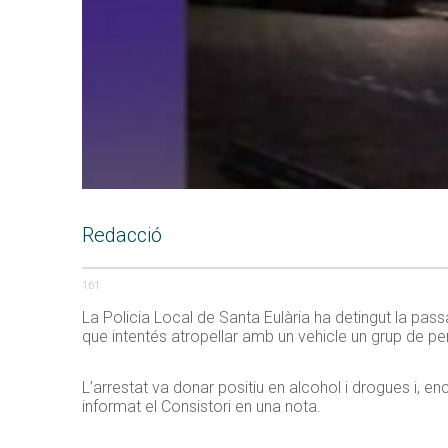
Redacció
161
La Policia Local de Santa Eulària ha detingut la pa
que intentés atropellar amb un vehicle un grup de pers
L’arrestat va donar positiu en alcohol i drogues i, 
informat el Consistori en una nota.