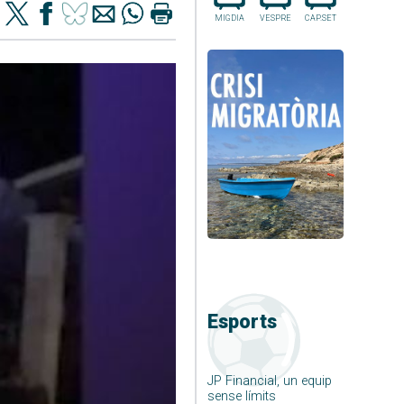
MIGDIA
VESPRE
CAP.SET
Esports
JP Financial, un equip
sense límits