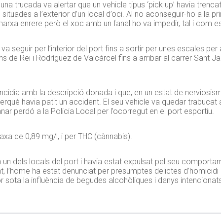
na trucada va alertar que un vehicle tipus ‘pick up’ havia trencat
 situades a l’exterior d’un local d’oci. Al no aconseguir-ho a la p
 marxa enrere però el xoc amb un fanal ho va impedir, tal i com e
 seguir per l’interior del port fins a sortir per unes escales per a
s de Rei i Rodríguez de Valcárcel fins a arribar al carrer Sant Ja
incidia amb la descripció donada i que, en un estat de nerviosis
erquè havia patit un accident. El seu vehicle va quedar trabucat
r perdó a la Policia Local per l’ocorregut en el port esportiu.
axa de 0,89 mg/l, i per THC (cànnabis).
 un dels locals del port i havia estat expulsat pel seu comportam
, l’home ha estat denunciat per presumptes delictes d’homicidi 
sota la influència de begudes alcohòliques i danys intencionats