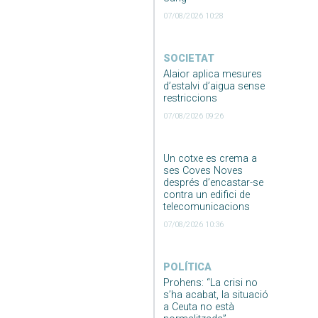
07/08/2026 10:28
SOCIETAT
Alaior aplica mesures
d’estalvi d’aigua sense
restriccions
07/08/2026 09:26
Un cotxe es crema a
ses Coves Noves
després d’encastar-se
contra un edifici de
telecomunicacions
07/08/2026 10:36
POLÍTICA
Prohens: “La crisi no
s’ha acabat, la situació
a Ceuta no està