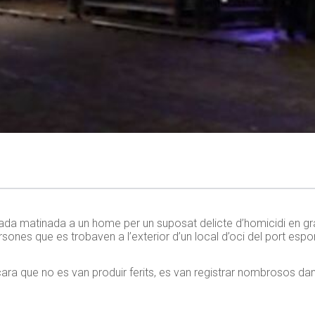
ssada matinada a un home per un suposat delicte d’homicidi en g
ones que es trobaven a l’exterior d’un local d’oci del port esporti
encara que no es van produir ferits, es van registrar nombrosos d