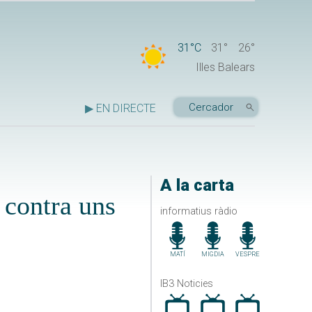
31°C
31°
26°
Illes Balears
▶ EN DIRECTE
A la carta
 contra uns
informatius ràdio
MATÍ
MIGDIA
VESPRE
IB3 Noticies