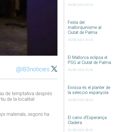
06/08/2026 05:54
Festa del
mallorquinisme al
Ciutat de Palma
06/08/2026 05:50
El Mallorca eclipsa el
PSG al Ciutat de Palma
@IB3noticies
06/08/2026 05:36
Eivissa és el planter de
la selecció espanyola
rau de temptativa després
u de la localitat.
04/08/2026 08:24
anys materials, segons ha
El canvi d’Esperança
Cladera
02/08/2026 08:43