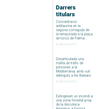
Darrers
titulars
Concentració
antitaurina en la
segona correguda de
la temporada a la plaça
de toros de Palma
07/08/2026 01:21
Desarticulada una
màfia de tràfic de
persones a la
Mediterrània, amb vuit
detinguts a les Balears
07/08/2026 01:21
Extingeixen un incendi a
una zona forestal prop
de la discoteca
Amnesia, a Eivissa