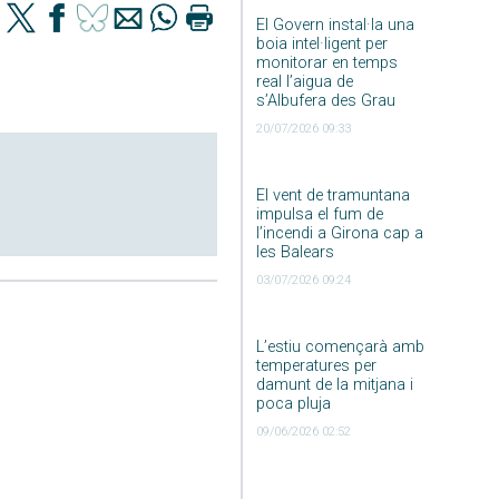
El Govern instal·la una
boia intel·ligent per
monitorar en temps
real l’aigua de
s’Albufera des Grau
20/07/2026 09:33
El vent de tramuntana
impulsa el fum de
l’incendi a Girona cap a
les Balears
03/07/2026 09:24
L’estiu començarà amb
temperatures per
damunt de la mitjana i
poca pluja
09/06/2026 02:52