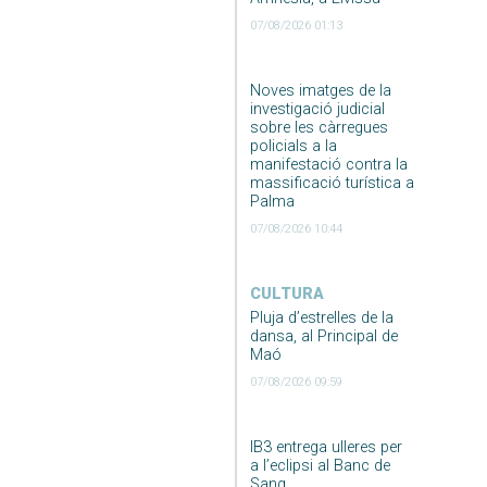
07/08/2026 01:13
Noves imatges de la
investigació judicial
sobre les càrregues
policials a la
manifestació contra la
massificació turística a
Palma
07/08/2026 10:44
CULTURA
Pluja d’estrelles de la
dansa, al Principal de
Maó
07/08/2026 09:59
IB3 entrega ulleres per
a l’eclipsi al Banc de
Sang