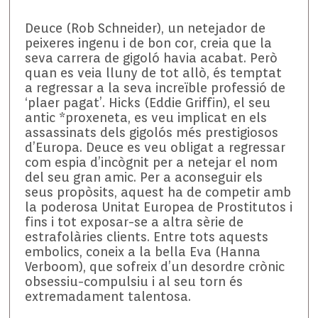
Deuce (Rob Schneider), un netejador de
peixeres ingenu i de bon cor, creia que la
seva carrera de gigoló havia acabat. Però
quan es veia lluny de tot allò, és temptat
a regressar a la seva increïble professió de
‘plaer pagat’. Hicks (Eddie Griffin), el seu
antic *proxeneta, es veu implicat en els
assassinats dels gigolós més prestigiosos
d’Europa. Deuce es veu obligat a regressar
com espia d’incògnit per a netejar el nom
del seu gran amic. Per a aconseguir els
seus propòsits, aquest ha de competir amb
la poderosa Unitat Europea de Prostitutos i
fins i tot exposar-se a altra sèrie de
estrafolàries clients. Entre tots aquests
embolics, coneix a la bella Eva (Hanna
Verboom), que sofreix d’un desordre crònic
obsessiu-compulsiu i al seu torn és
extremadament talentosa.