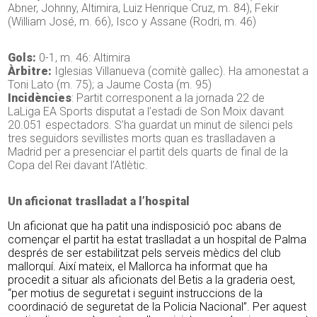
Abner, Johnny, Altimira, Luiz Henrique Cruz, m. 84), Fekir
(William José, m. 66), Isco y Assane (Rodri, m. 46)
Gols:
0-1, m. 46: Altimira
Àrbitre:
Iglesias Villanueva (comitè gallec). Ha amonestat a
Toni Lato (m. 75); a Jaume Costa (m. 95)
Incidències
: Partit corresponent a la jornada 22 de
LaLiga
EA
Sports
disputat a l’estadi de Son Moix davant
20.051 espectadors. S’ha guardat un minut de silenci pels
tres seguidors
sevillistes
morts quan es traslladaven a
Madrid per a presenciar el partit dels quarts de final de la
Copa del Rei davant l’Atlètic.
Un aficionat traslladat a l’hospital
Un aficionat que ha patit una indisposició poc abans de
començar el partit ha estat traslladat a un hospital de Palma
després de ser estabilitzat pels serveis mèdics del club
mallorquí. Així mateix, el Mallorca ha informat que ha
procedit a situar als aficionats del Betis a la graderia oest,
“per motius de seguretat i seguint instruccions de la
coordinació de seguretat de la Policia Nacional”. Per aquest