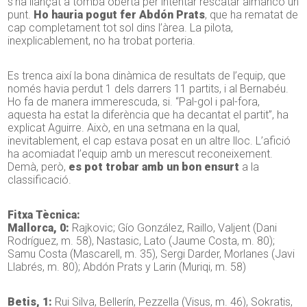
s’ha llançat a tomba oberta per intentar rescatar almanco un
punt.
Ho hauria pogut fer Abdón Prats
, que ha rematat de
cap completament tot sol dins l’àrea. La pilota,
inexplicablement, no ha trobat porteria.
Es trenca així la bona dinàmica de resultats de l’equip, que
només havia perdut 1 dels darrers 11 partits, i al Bernabéu.
Ho fa de manera immerescuda, si. “Pal-gol i pal-fora,
aquesta ha estat la diferència que ha decantat el partit”, ha
explicat Aguirre. Això, en una setmana en la qual,
inevitablement, el cap estava posat en un altre lloc. L’afició
ha acomiadat l’equip amb un merescut reconeixement.
Demà, però,
es pot trobar amb un bon ensurt
a la
classificació.
Fitxa Tècnica:
Mallorca, 0:
Rajkovic; Gío González, Raillo, Valjent (Dani
Rodríguez, m. 58), Nastasic, Lato (Jaume Costa, m. 80);
Samu Costa (Mascarell, m. 35), Sergi Darder, Morlanes (Javi
Llabrés, m. 80); Abdón Prats y Larin (Muriqi, m. 58)
Betis, 1:
Rui Silva, Bellerín, Pezzella (Visus, m. 46), Sokratis,