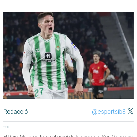
Redacció
@esportsib3
250
El Reial Mallorca torna al camí de la derrota a Son Moix més