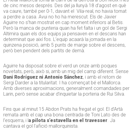
de cinc mesos després. Des del ja llunyà 18 d’agost en què
va caure, també per 0-1, davant el Vila-real, no havia tornat
a perdre a casa. Avui no ho ha merescut. Els de Javier
Aguirre no s’han mostrat en cap moment inferiors al Betis.
Però la manca de punteria quan ha fet falta i un gol de Sergi
Altimira quan els dos equips ja pensaven en el descans han
determinat que així fos. L’equip acaarà la jornada en la
quinzena posició, amb 5 punts de marge sobre el descens,
però ben pendent dels partits de demà.
Aguirre ha disposat sobre el verd un onze amb poques
novetats, però, això si, amb un mig del camp diferent. Sense
Dani Rodríguez ni Antonio Sánchez
, i amb el retorn de
Sergi Darder a la titularitat. I ha començat bé el Mallorca.
Amb diverses aproximacions, generalment comandades per
Larin, però sense acabar d’inquietar la porteria de Rui Silva.
Fins que al minut 15 Abdon Prats ha fregat el gol. El d’Artà
remata amb el cap una bona centrada de Toni Lato des de
l’esquerra, i l
a pilota s’estavella en el travesser
. Ja
cantava el gol l’afició mallorquinista.