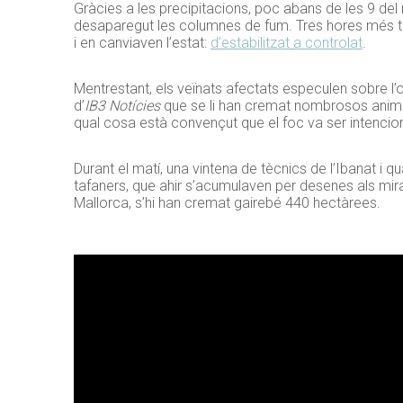
Gràcies a les precipitacions, poc abans de les 9 del 
desaparegut les columnes de fum. Tres hores més tard
i en canviaven l’estat:
d’estabilitzat a controlat
.
Mentrestant, els veïnats afectats especulen sobre l’or
d’
IB3 Notícies
que se li han cremat nombrosos animal
qual cosa està convençut que el foc va ser intencio
Durant el matí, una vintena de tècnics de l’Ibanat i 
tafaners, que ahir s’acumulaven per desenes als mirad
Mallorca, s’hi han cremat gairebé 440 hectàrees.