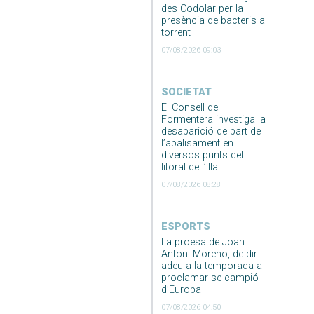
des Codolar per la
presència de bacteris al
torrent
07/08/2026 09:03
SOCIETAT
El Consell de
Formentera investiga la
desaparició de part de
l’abalisament en
diversos punts del
litoral de l’illa
07/08/2026 08:28
ESPORTS
La proesa de Joan
Antoni Moreno, de dir
adeu a la temporada a
proclamar-se campió
d’Europa
07/08/2026 04:50