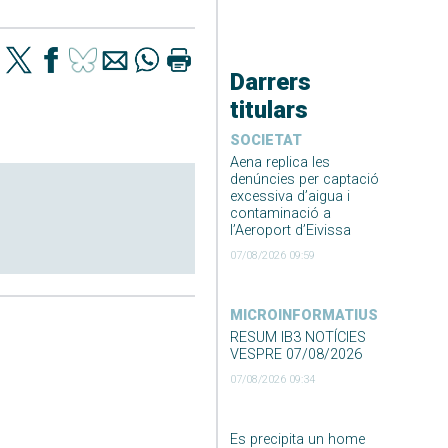
Darrers
titulars
SOCIETAT
Aena replica les
denúncies per captació
excessiva d’aigua i
contaminació a
l’Aeroport d’Eivissa
07/08/2026 09:59
MICROINFORMATIUS
RESUM IB3 NOTÍCIES
VESPRE 07/08/2026
07/08/2026 09:34
Es precipita un home