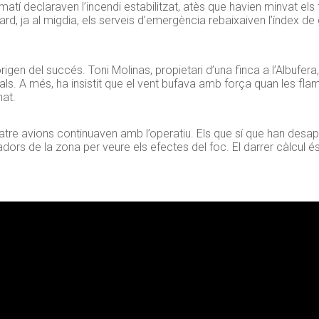
matí declaraven l’incendi estabilitzat, atès que havien minvat els
, ja al migdia, els serveis d’emergència rebaixaiven l’índex de g
igen del succés. Toni Molinas, propietari d’una finca a l’Albufera
s. A més, ha insistit que el vent bufava amb força quan les fla
nat.
quatre avions continuaven amb l’operatiu. Els que sí que han desa
ors de la zona per veure els efectes del foc. El darrer càlcul és