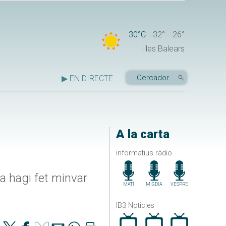
30°C
32°
26°
Illes Balears
▶ EN DIRECTE
A la carta
informatius ràdio
ja hagi fet minvar
MATÍ
MIGDIA
VESPRE
IB3 Noticies