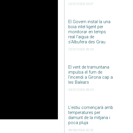
20/07/2026 03:47
El Govern instal·la una
boia intel·ligent per
monitorar en temps
real l’aigua de
s’Albufera des Grau
20/07/2026 09:33
El vent de tramuntana
impulsa el fum de
l’incendi a Girona cap a
les Balears
03/07/2026 09:24
L’estiu començarà amb
temperatures per
damunt de la mitjana i
poca pluja
09/06/2026 02:52