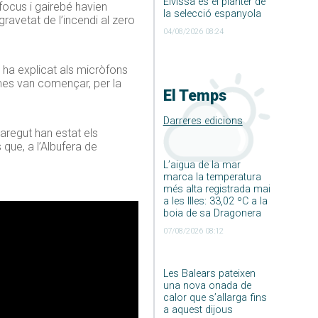
Eivissa és el planter de
 focus i gairebé havien
la selecció espanyola
ravetat de l’incendi al zero
04/08/2026 08:24
, ha explicat als micròfons
mes van començar, per la
El Temps
Darreres edicions
paregut han estat els
 que, a l’Albufera de
L’aigua de la mar
marca la temperatura
més alta registrada mai
a les Illes: 33,02 ºC a la
boia de sa Dragonera
07/08/2026 08:12
Les Balears pateixen
una nova onada de
calor que s’allarga fins
a aquest dijous