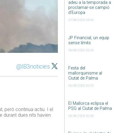
adeu a la temporada a
proclamar-se campió
d’Europa
07/08/2026 04:50
JP Financial, un equip
sense límits
06/08/2026 05:54
@IB3noticies
Festa del
mallorquinisme al
Ciutat de Palma
06/08/2026 05:50
El Mallorca eclipsa el
PSG al Ciutat de Palma
, però continua actiu. I el
e durant dues nits havien
06/08/2026 05:36