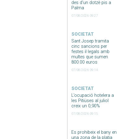
des d’un dotzè pis a
Palma
07/08/2026 09:27
SOCIETAT
Sant Josep tramita
cinc sancions per
festes il·legals amb
multes que sumen
800.00 euros
07/08/2026 09:14
SOCIETAT
L’ocupació hotelera a
les Pitiüses al juliol
creix un 0,90%
07/08/2026 09:15
Es prohibeix el bany en
una zona de la platja