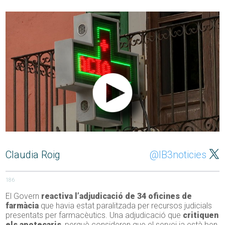
Claudia Roig
@IB3noticies
186
El Govern
reactiva l’adjudicació de 34 oficines de
farmàcia
que havia estat paralitzada per recursos judicials
presentats per farmacèutics. Una adjudicació que
critiquen
els apotecaris
, perquè consideren que el servei ja està ben