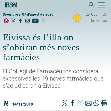
Divendres, 07 d'agost de 2026
29°C
32°
25°
Illes Balears
Eivissa és l’illa on
s’obriran més noves
farmàcies
El Col·legi de Farmacèutics considera
excessives les 19 noves farmàcies que
s'adjudicaran a Eivissa
14/11/2019