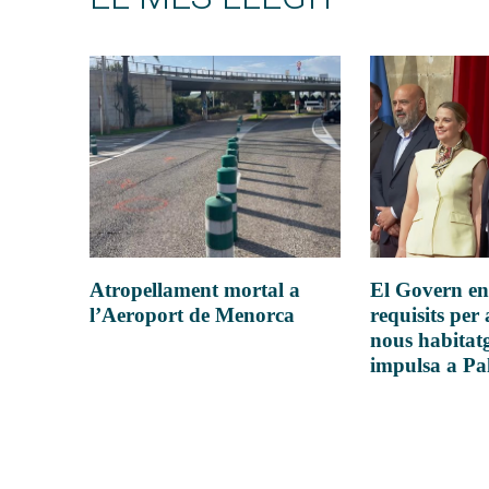
Atropellament mortal a
El Govern en
l’Aeroport de Menorca
requisits per 
nous habitatg
impulsa a P