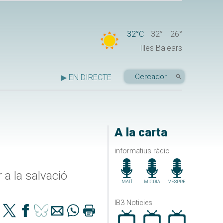
32°C
32°
26°
Illes Balears
▶ EN DIRECTE
A la carta
informatius ràdio
 a la salvació
MATÍ
MIGDIA
VESPRE
IB3 Noticies