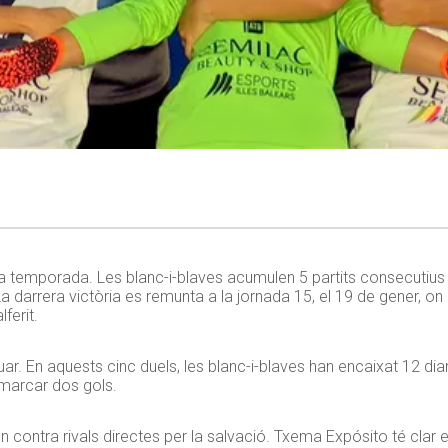
 la temporada. Les blanc-i-blaves acumulen 5 partits consecutius
 darrera victòria es remunta a la jornada 15, el 19 de gener, o
ferit.
uar. En aquests cinc duels, les blanc-i-blaves han encaixat 12 dia
marcar dos gols.
 contra rivals directes per la salvació. Txema Expósito té clar 