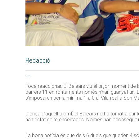
Redacció
235
Toca reaccionar. El Balears viu el pitjor moment de
darrers 11 enfrontaments només n’han guanyat un. La
s’imposaren per la mínima 1 a 0 al Vila-real a Son Mal
D’ençà d’aquell triomf, el Balears no ha tornat a punt
han estat gaire encertades. Només han aconseguit 
La bona notícia és que dels 6 duels que queden 4 són