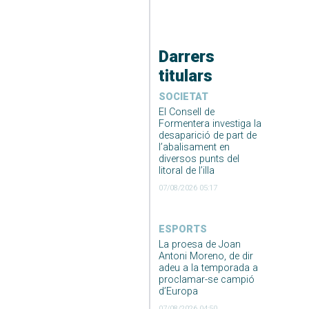
Darrers
titulars
SOCIETAT
El Consell de
Formentera investiga la
desaparició de part de
l’abalisament en
diversos punts del
litoral de l’illa
07/08/2026 05:17
ESPORTS
La proesa de Joan
Antoni Moreno, de dir
adeu a la temporada a
proclamar-se campió
d’Europa
07/08/2026 04:50