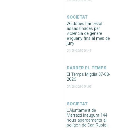
SOCIETAT
26 dones han estat
assassinades per
violència de gènere
enguany fins al mes de
juny
07/08/2026 04:48
DARRER EL TEMPS
El Temps Migdia 07-08-
2026
07/08/2026 04:05
SOCIETAT
L’Ajuntament de
Marratxí inaugura 144
nous aparcaments al
polígon de Can Rubiol