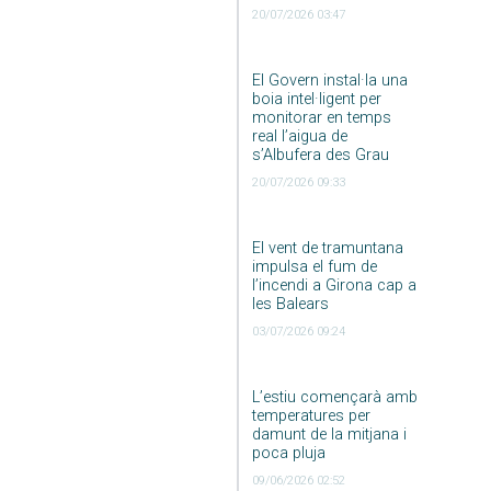
20/07/2026 03:47
El Govern instal·la una
boia intel·ligent per
monitorar en temps
real l’aigua de
s’Albufera des Grau
20/07/2026 09:33
El vent de tramuntana
impulsa el fum de
l’incendi a Girona cap a
les Balears
03/07/2026 09:24
L’estiu començarà amb
temperatures per
damunt de la mitjana i
poca pluja
09/06/2026 02:52