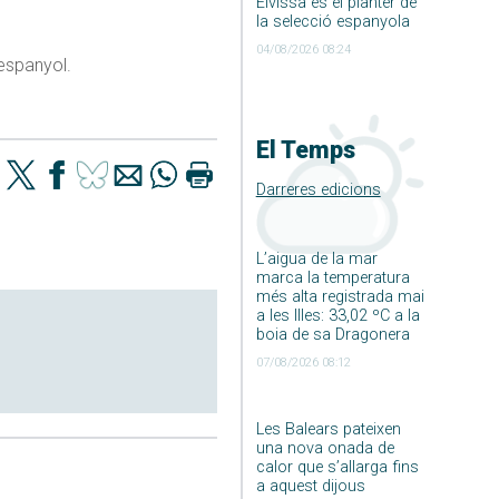
Eivissa és el planter de
la selecció espanyola
04/08/2026 08:24
 espanyol.
El Temps
Darreres edicions
L’aigua de la mar
marca la temperatura
més alta registrada mai
a les Illes: 33,02 ºC a la
boia de sa Dragonera
07/08/2026 08:12
Les Balears pateixen
una nova onada de
calor que s’allarga fins
a aquest dijous