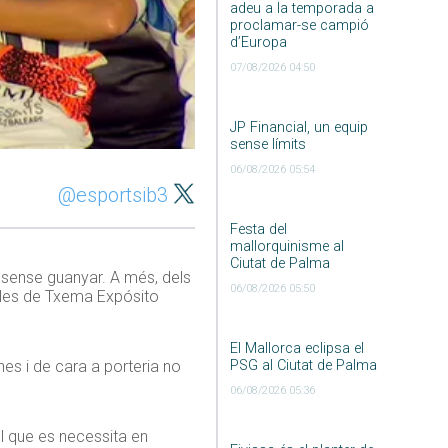
adeu a la temporada a
proclamar-se campió
d’Europa
07/08/2026 04:50
JP Financial, un equip
sense límits
06/08/2026 05:54
@esportsib3
Festa del
mallorquinisme al
Ciutat de Palma
 sense guanyar. A més, dels
06/08/2026 05:50
n les de Txema Expósito
El Mallorca eclipsa el
PSG al Ciutat de Palma
nes i de cara a porteria no
06/08/2026 05:36
el que es necessita en