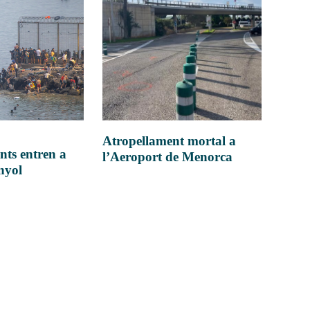
Atropellament mortal a
nts entren a
l’Aeroport de Menorca
anyol