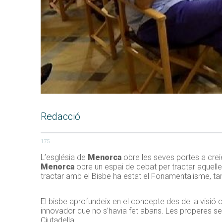
Redacció
175
L’església de
Menorca
obre les seves portes a crei
Menorca
obre un espai de debat per tractar aquelle
tractar amb el Bisbe ha estat el Fonamentalisme, tan
El bisbe aprofundeix en el concepte des de la visió c
innovador que no s’havia fet abans. Les properes ses
Ciutadella.