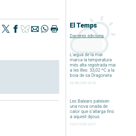
El Temps
Darreres edicions
L’aigua de la mar
marca la temperatura
més alta registrada mai
a les Illes: 33,02 ºC a la
boia de sa Dragonera
06/08/2026 02:44
Les Balears pateixen
una nova onada de
calor que s’allarga fins
a aquest dijous
20/07/2026 03:47