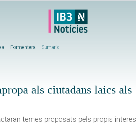
ssa
Formentera
Sumaris
ropa als ciutadans laics als 
actaran temes proposats pels propis intere