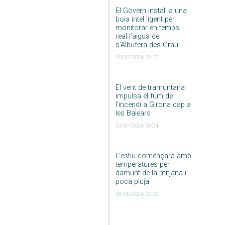
El Govern instal·la una
boia intel·ligent per
monitorar en temps
real l’aigua de
s’Albufera des Grau
20/07/2026 09:33
El vent de tramuntana
impulsa el fum de
l’incendi a Girona cap a
les Balears
03/07/2026 09:24
L’estiu començarà amb
temperatures per
damunt de la mitjana i
poca pluja
09/06/2026 02:52