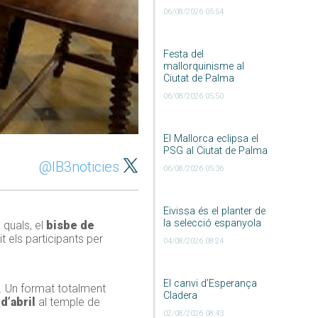
06/08/2026 05:54
Festa del
mallorquinisme al
Ciutat de Palma
06/08/2026 05:50
El Mallorca eclipsa el
PSG al Ciutat de Palma
@IB3noticies
06/08/2026 05:36
Eivissa és el planter de
la selecció espanyola
s quals, el
bisbe de
 els participants per
04/08/2026 08:24
El canvi d’Esperança
s. Un format totalment
Cladera
 d’abril
al temple de
02/08/2026 08:43