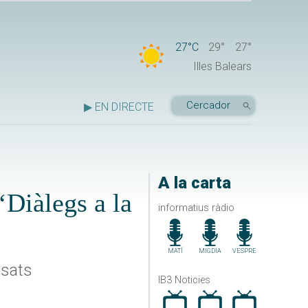
27°C
29°
27°
Illes Balears
▶ EN DIRECTE
A la carta
‘Diàlegs a la
informatius ràdio
MATÍ
MIGDIA
VESPRE
ssats
IB3 Noticies