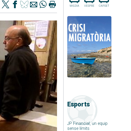
MIGDIA
VESPRE
CAP.SET
Esports
JP Financial, un equip
sense límits