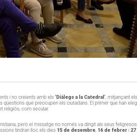
ents i no creients amb els
‘Diàlegs a la Catedral’
, mitjançant el
s qüestions que preocupen els ciutadans. El primer que han elegit
t religiós, com secular.
ristiana, però el missatge no només va dirigit als seus feligreso
sions tindran lloc els dies
15 de desembre
,
16 de febrer
i
27