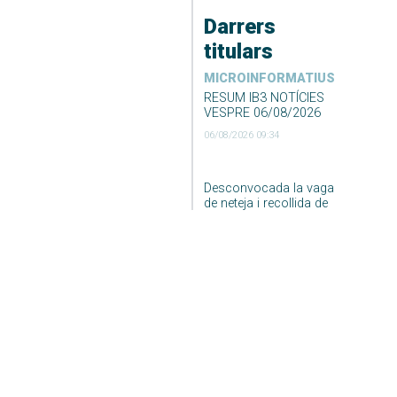
Darrers
titulars
MICROINFORMATIUS
RESUM IB3 NOTÍCIES
VESPRE 06/08/2026
06/08/2026 09:34
Desconvocada la vaga
de neteja i recollida de
fems de Formentera
06/08/2026 09:23
DARRER EL TEMPS
El Temps Migdia 06-08-
2026
06/08/2026 04:55