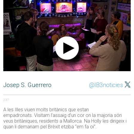
Josep S. Guerrero
@IB3noticies
237
A les Illes viuen molts britànics que estan
empadronats. Visitam l’assaig d’un cor on la majoria són
veus britàniques, residents a Mallorca. Na Holly les dirigeix i
quan li demanam pel Brèxit etziba “em fa oi”.