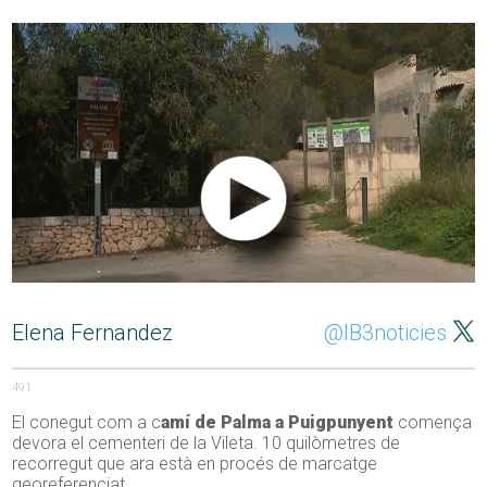
Elena Fernandez
@IB3noticies
491
El conegut com a c
amí de Palma a Puigpunyent
comença
devora el cementeri de la Vileta. 10 quilòmetres de
recorregut que ara està en procés de marcatge
georeferenciat.