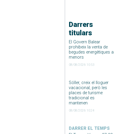
Darrers
titulars
El Govern Balear
prohibeix la venta de
begudes energètiques a
menors
08/08/2026 10:53
Sóller, creix el lloguer
vacacional, però les
places de turisme
tradicional es
mantenen
08/08/2026 10:24
DARRER EL TEMPS