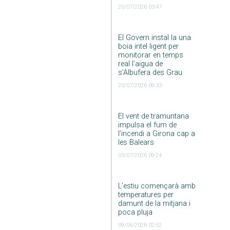
20/07/2026 03:47
El Govern instal·la una
boia intel·ligent per
monitorar en temps
real l’aigua de
s’Albufera des Grau
20/07/2026 09:33
El vent de tramuntana
impulsa el fum de
l’incendi a Girona cap a
les Balears
03/07/2026 09:24
L’estiu començarà amb
temperatures per
damunt de la mitjana i
poca pluja
09/06/2026 02:52