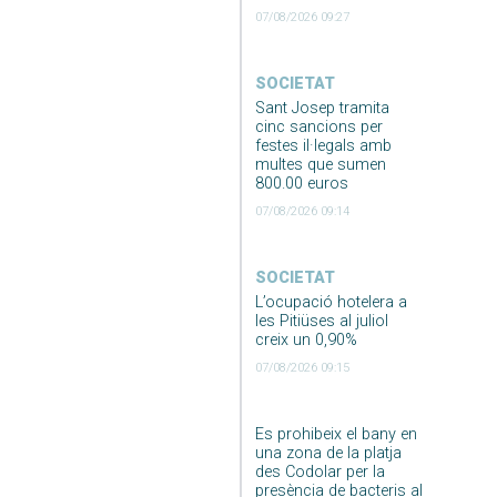
07/08/2026 09:27
SOCIETAT
Sant Josep tramita
cinc sancions per
festes il·legals amb
multes que sumen
800.00 euros
07/08/2026 09:14
SOCIETAT
L’ocupació hotelera a
les Pitiüses al juliol
creix un 0,90%
07/08/2026 09:15
Es prohibeix el bany en
una zona de la platja
des Codolar per la
presència de bacteris al