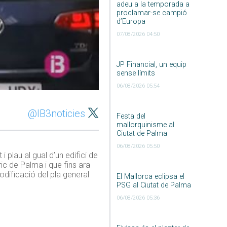
adeu a la temporada a
proclamar-se campió
d’Europa
07/08/2026 04:50
JP Financial, un equip
sense límits
06/08/2026 05:54
@IB3noticies
Festa del
mallorquinisme al
Ciutat de Palma
06/08/2026 05:50
 plau al gual d’un edifici de
ric de Palma i que fins ara
odificació del pla general
El Mallorca eclipsa el
PSG al Ciutat de Palma
06/08/2026 05:36