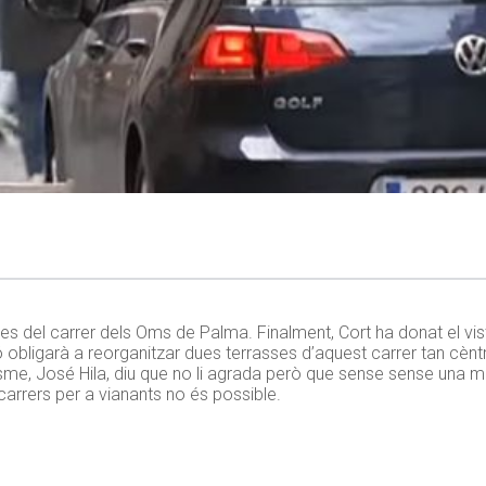
 del carrer dels Oms de Palma. Finalment, Cort ha donat el vist i
ó obligarà a reorganitzar dues terrasses d’aquest carrer tan cènt
isme, José Hila, diu que no li agrada però que sense sense una m
 carrers per a vianants no és possible.