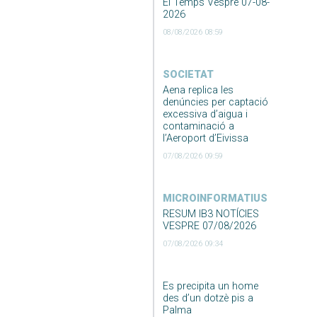
El Temps Vespre 07-08-
2026
08/08/2026 08:59
SOCIETAT
Aena replica les
denúncies per captació
excessiva d’aigua i
contaminació a
l’Aeroport d’Eivissa
07/08/2026 09:59
MICROINFORMATIUS
RESUM IB3 NOTÍCIES
VESPRE 07/08/2026
07/08/2026 09:34
Es precipita un home
des d’un dotzè pis a
Palma