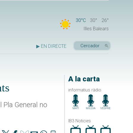
30°C
30°
26°
Illes Balears
▶ EN DIRECTE
A la carta
nts
informatius ràdio
l Pla General no
MATÍ
MIGDIA
VESPRE
IB3 Noticies