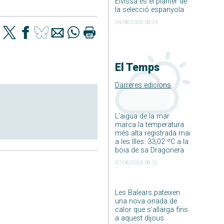
Eivissa és el planter de
la selecció espanyola
04/08/2026 08:24
El Temps
Darreres edicions
L’aigua de la mar
marca la temperatura
més alta registrada mai
a les Illes: 33,02 ºC a la
boia de sa Dragonera
07/08/2026 08:12
Les Balears pateixen
una nova onada de
calor que s’allarga fins
a aquest dijous