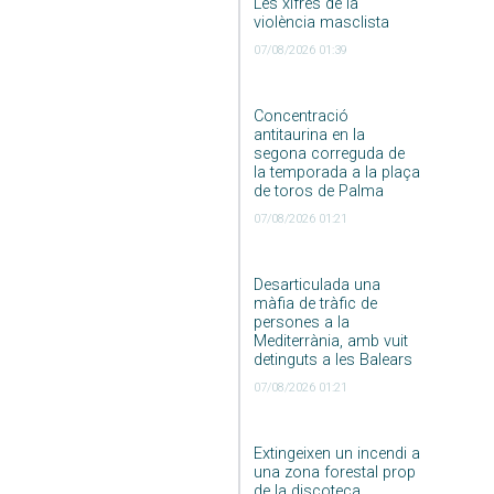
Les xifres de la
violència masclista
07/08/2026 01:39
Concentració
antitaurina en la
segona correguda de
la temporada a la plaça
de toros de Palma
07/08/2026 01:21
Desarticulada una
màfia de tràfic de
persones a la
Mediterrània, amb vuit
detinguts a les Balears
07/08/2026 01:21
Extingeixen un incendi a
una zona forestal prop
de la discoteca