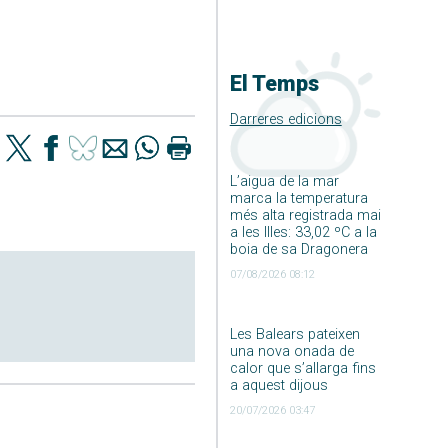
El Temps
Darreres edicions
L’aigua de la mar
marca la temperatura
més alta registrada mai
a les Illes: 33,02 ºC a la
boia de sa Dragonera
07/08/2026 08:12
Les Balears pateixen
una nova onada de
calor que s’allarga fins
a aquest dijous
20/07/2026 03:47