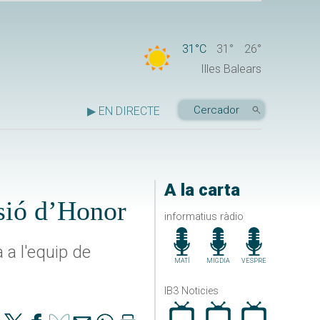
31°C
31°
26°
Illes Balears
▶ EN DIRECTE
A la carta
isió d’Honor
informatius ràdio
 a l'equip de
MATÍ
MIGDIA
VESPRE
IB3 Noticies