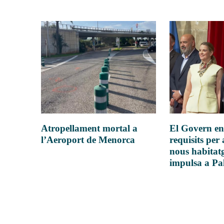
Atropellament mortal a
El Govern en
l’Aeroport de Menorca
requisits per 
nous habitatg
impulsa a P