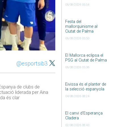
06/08/2026 05:54
Festa del
mallorquinisme al
Ciutat de Palma
06/08/2026 05:50
El Mallorca eclipsa el
PSG al Ciutat de Palma
@esportsib3
06/08/2026 05:36
Eivissa és el planter de
’Espanya de clubs de
la selecció espanyola
tuació liderada per Aina
04/08/2026 08:24
da és clar
El canvi d’Esperança
Cladera
02/08/2026 08:43