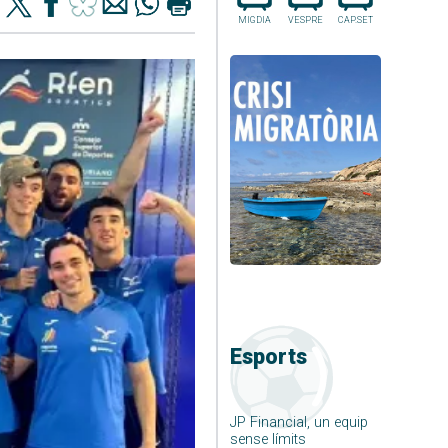
MIGDIA
VESPRE
CAP.SET
Esports
JP Financial, un equip
sense límits