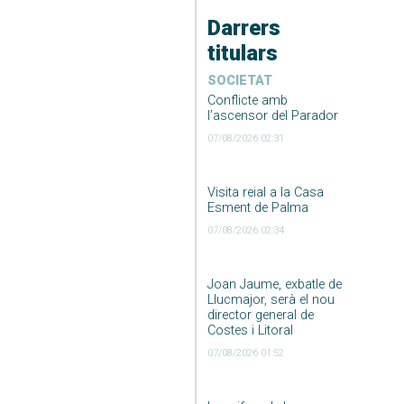
Darrers
titulars
SOCIETAT
Conflicte amb
l’ascensor del Parador
07/08/2026 02:31
Visita reial a la Casa
Esment de Palma
07/08/2026 02:34
Joan Jaume, exbatle de
Llucmajor, serà el nou
director general de
Costes i Litoral
07/08/2026 01:52