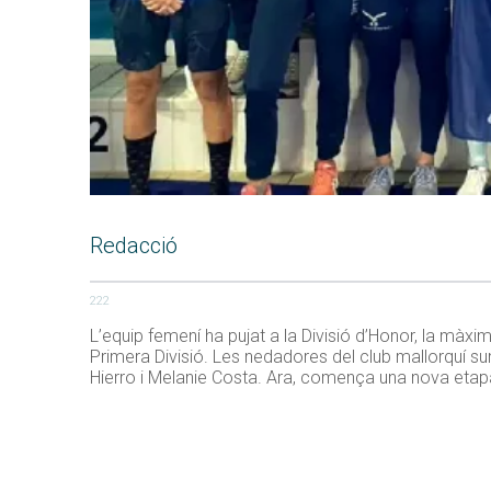
Redacció
222
L’equip femení ha pujat a la Divisió d’Honor, la mà
Primera Divisió. Les nedadores del club mallorquí s
Hierro i Melanie Costa. Ara, comença una nova etapa