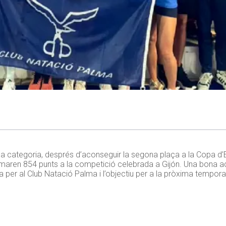
xima categoria, després d’aconseguir la segona plaça a la Copa d
umaren 854 punts a la competició celebrada a Gijón. Una bona ac
 per al Club Natació Palma i l’objectiu per a la pròxima tempora