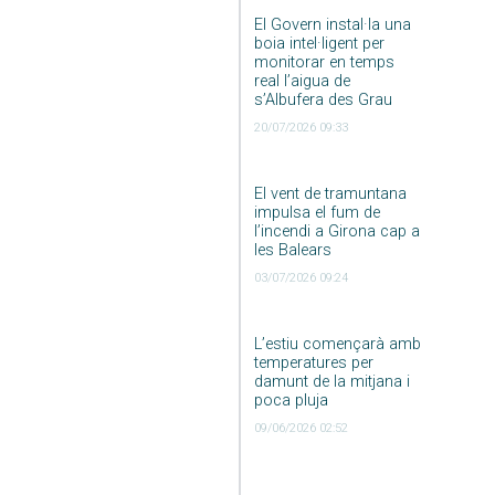
El Govern instal·la una
boia intel·ligent per
monitorar en temps
real l’aigua de
s’Albufera des Grau
20/07/2026 09:33
El vent de tramuntana
impulsa el fum de
l’incendi a Girona cap a
les Balears
03/07/2026 09:24
L’estiu començarà amb
temperatures per
damunt de la mitjana i
poca pluja
09/06/2026 02:52