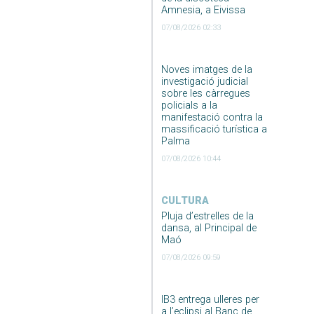
Amnesia, a Eivissa
07/08/2026 02:33
Noves imatges de la
investigació judicial
sobre les càrregues
policials a la
manifestació contra la
massificació turística a
Palma
07/08/2026 10:44
CULTURA
Pluja d’estrelles de la
dansa, al Principal de
Maó
07/08/2026 09:59
IB3 entrega ulleres per
a l’eclipsi al Banc de