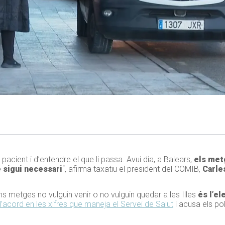
 pacient i d’entendre el que li passa. Avui dia, a Balears,
els met
e sigui necessari
“, afirma taxatiu el president del COMIB,
Carle
ns metges no vulguin venir o no vulguin quedar a les Illes
és l’el
’acord en les xifres que maneja el Servei de Salut
i acusa els pol