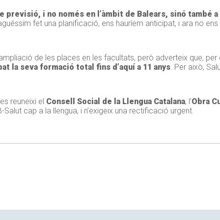
de previsió, i no només en l’àmbit de Balears, sinó també a
guéssim fet una planificació, ens hauríem anticipat, i ara no en
l’ampliació de les places en les facultats, però adverteix que, p
t la seva formació total fins d’aquí a 11 anys
. Per això, Sal
es reuneixi el
Consell Social de la Llengua Catalana
, l’
Obra Cu
alut cap a la llengua, i n’exigeix una rectificació urgent.