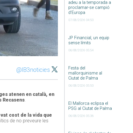
adeu a la temporada a
proclamar-se campió
d’Europa
07/08/2026 04:50
JP Financial, un equip
sense límits
06/08/2026 05:54
Festa del
@IB3noticies
mallorquinisme al
Ciutat de Palma
06/08/2026 05:50
ges atenen en català, en
s Recasens
.
El Mallorca eclipsa el
PSG al Ciutat de Palma
evat cost de la vida que
06/08/2026 05:36
ítics de no preveure les