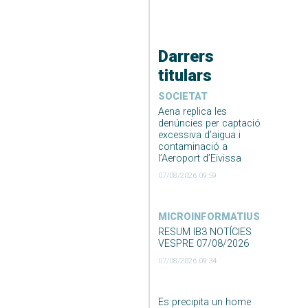
Darrers
titulars
SOCIETAT
Aena replica les
denúncies per captació
excessiva d’aigua i
contaminació a
l’Aeroport d’Eivissa
07/08/2026 09:59
MICROINFORMATIUS
RESUM IB3 NOTÍCIES
VESPRE 07/08/2026
07/08/2026 09:34
Es precipita un home