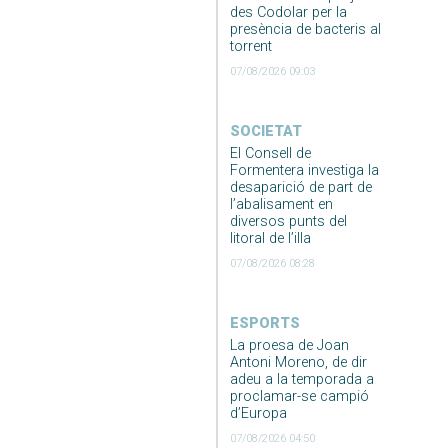
des Codolar per la
presència de bacteris al
torrent
07/08/2026 09:03
SOCIETAT
El Consell de
Formentera investiga la
desaparició de part de
l’abalisament en
diversos punts del
litoral de l’illa
07/08/2026 08:28
ESPORTS
La proesa de Joan
Antoni Moreno, de dir
adeu a la temporada a
proclamar-se campió
d’Europa
07/08/2026 04:50