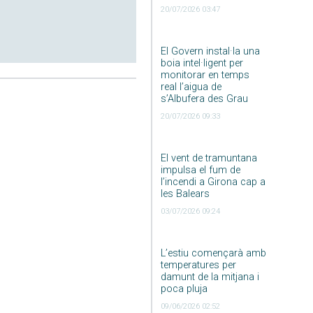
20/07/2026 03:47
El Govern instal·la una
boia intel·ligent per
monitorar en temps
real l’aigua de
s’Albufera des Grau
20/07/2026 09:33
El vent de tramuntana
impulsa el fum de
l’incendi a Girona cap a
les Balears
03/07/2026 09:24
L’estiu començarà amb
temperatures per
damunt de la mitjana i
poca pluja
09/06/2026 02:52