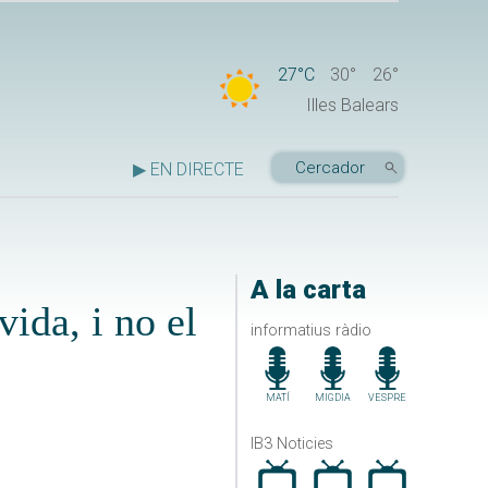
27°C
30°
26°
Illes Balears
▶ EN DIRECTE
A la carta
vida, i no el
informatius ràdio
MATÍ
MIGDIA
VESPRE
IB3 Noticies