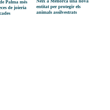
Neix a Menorca una nova
 de Palma més
entitat per protegir els
ces de joieria
animals assilvestrats
icades