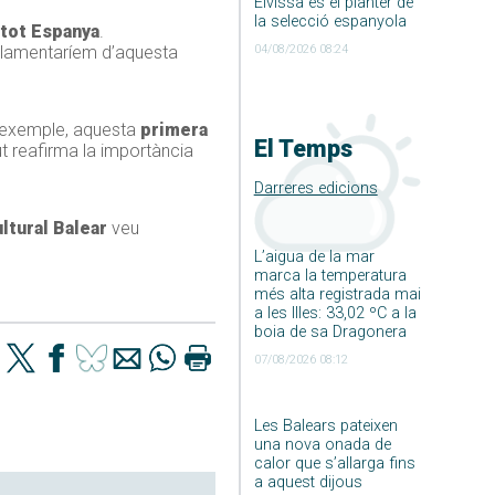
Eivissa és el planter de
la selecció espanyola
 tot Espanya
.
04/08/2026 08:24
s lamentaríem d’aquesta
er exemple, aquesta
primera
El Temps
ut reafirma la importància
Darreres edicions
ltural Balear
veu
L’aigua de la mar
marca la temperatura
més alta registrada mai
a les Illes: 33,02 ºC a la
boia de sa Dragonera
07/08/2026 08:12
Les Balears pateixen
una nova onada de
calor que s’allarga fins
a aquest dijous