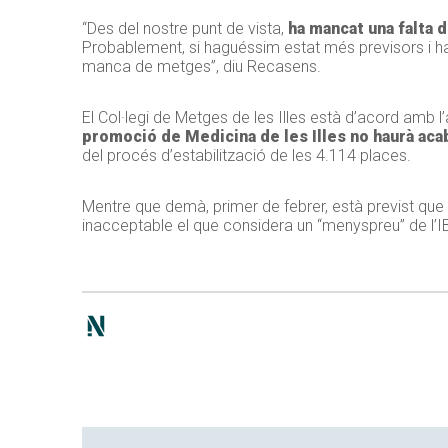
“Des del nostre punt de vista,
ha mancat una falta 
Probablement, si haguéssim estat més previsors i ha
manca de metges”, diu Recasens.
El Col·legi de Metges de les Illes està d’acord amb 
promoció de Medicina de les Illes no haurà acaba
del procés d’estabilització de les 4.114 places.
Mentre que demà, primer de febrer, està previst que 
inacceptable el que considera un “menyspreu” de l’IB-S