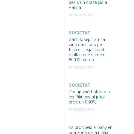
des d’un dotzè pis a
Palma
07/08/2026 09:27
SOCIETAT
Sant Josep tramita
cinc sancions per
festes il·legals amb
multes que sumen
800.00 euros
07/08/2026 09:14
SOCIETAT
L’ocupació hotelera a
les Pitiüses al juliol
creix un 0,90%
07/08/2026 09:15
Es prohibeix el bany en
una zona de la platja