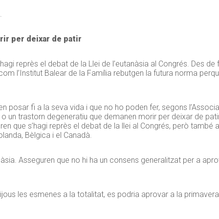
.
ir per deixar de patir
agi reprès el debat de la Llei de l’eutanàsia al Congrés. Des de f
 com l’Institut Balear de la Família rebutgen la futura norma perqu
ien posar fi a la seva vida i que no ho poden fer, segons l’Assoc
o un trastorn degeneratiu que demanen morir per deixar de patir
bren que s’hagi reprès el debat de la llei al Congrés, però també 
olanda, Bèlgica i el Canadà.
anàsia. Asseguren que no hi ha un consens generalitzat per a apro
ijous les esmenes a la totalitat, es podria aprovar a la primavera