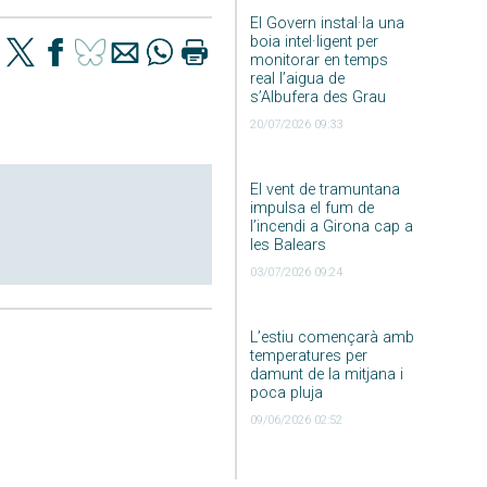
El Govern instal·la una
boia intel·ligent per
monitorar en temps
real l’aigua de
s’Albufera des Grau
20/07/2026 09:33
El vent de tramuntana
impulsa el fum de
l’incendi a Girona cap a
les Balears
03/07/2026 09:24
L’estiu començarà amb
temperatures per
damunt de la mitjana i
poca pluja
09/06/2026 02:52