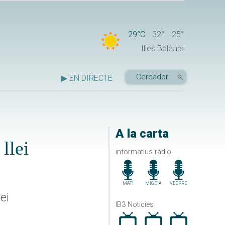
29°C
32°
25°
Illes Balears
▶ EN DIRECTE
A la carta
llei
informatius ràdio
MATÍ
MIGDIA
VESPRE
ei
IB3 Noticies