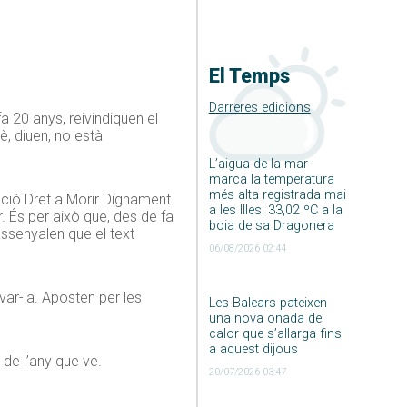
El Temps
Darreres edicions
a 20 anys, reivindiquen el
è, diuen, no està
L’aigua de la mar
marca la temperatura
més alta registrada mai
iació Dret a Morir Dignament.
a les Illes: 33,02 ºC a la
. És per això que, des de fa
boia de sa Dragonera
assenyalen que el text
06/08/2026 02:44
var-la. Aposten per les
Les Balears pateixen
una nova onada de
calor que s’allarga fins
a aquest dijous
 de l’any que ve.
20/07/2026 03:47