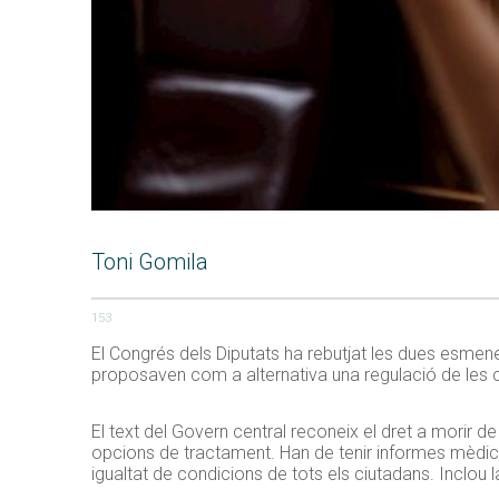
Toni Gomila
153
El Congrés dels Diputats ha rebutjat les dues esmene
proposaven com a alternativa una regulació de les cur
El text del Govern central reconeix el dret a morir d
opcions de tractament. Han de tenir informes mèdics 
igualtat de condicions de tots els ciutadans. Inclou l