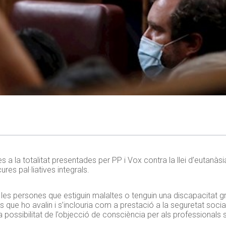
s a la totalitat presentades per PP i Vox contra la llei d’eutanà
es pal·liatives integrals.
e les persones que estiguin malaltes o tenguin una discapacitat g
que ho avalin i s’inclouria com a prestació a la seguretat social
a possibilitat de l’objecció de consciència per als professionals s