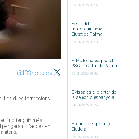
06/08/2026 05:54
Festa del
mallorquinisme al
Ciutat de Palma
06/08/2026 05:50
El Mallorca eclipsa el
PSG al Ciutat de Palma
@IB3noticies
06/08/2026 05:36
Eivissa és el planter de
la selecció espanyola
sia. Les dues formacions
04/08/2026 08:24
reu i no tenguin més
El canvi d’Esperança
 per garantir l’accés en
Cladera
anitaris.
02/08/2026 08:43