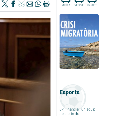
MIGDIA
VESPRE
CAP.SET
Esports
JP Financial, un equip
sense límits