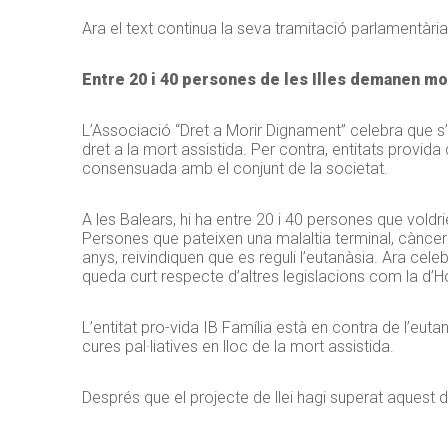
Ara el text continua la seva tramitació parlamentària
Entre 20 i 40 persones de les Illes demanen mor
L’Associació “Dret a Morir Dignament” celebra que s’h
dret a la mort assistida. Per contra, entitats provida
consensuada amb el conjunt de la societat.
A les Balears, hi ha entre 20 i 40 persones que voldr
Persones que pateixen una malaltia terminal, càncer 
anys, reivindiquen que es reguli l’eutanàsia. Ara cele
queda curt respecte d’altres legislacions com la d’H
L’entitat pro-vida IB Família està en contra de l’eut
cures pal·liatives en lloc de la mort assistida.
Després que el projecte de llei hagi superat aquest d