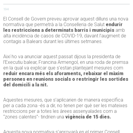
194
El Consell de Govern preveu aprovar aquest dilluns una nova
normativa que permetrà a la Conselleria de Salut
endurir
les restriccions a determinats barris i municipis
amb
alta incidència de casos de COVID-19, davant l’augment de
contagis a Balears durant les últimes setmanes.
Així ho va anunciar aquest passat dijous la presidenta de
l’Executiu balear, Francina Armengol, en una roda de premsa
en la qual va explicar que s’estan plantejant mesures com
reduir encara més els aforaments, rebaixar el màxim
persones en reunions socials o restringir les sortides
del domicili a la nit.
Aquestes mesures, que s’aplicarien de manera específica
per a cada zona -és a dir, no tenen per què ser les mateixes
restriccions per a totes les àrees assenyalades com a
“zones calentes”- tindrien una
vigència de 15 dies.
Aquesta nova normativa s’aprovarà en el primer Consell