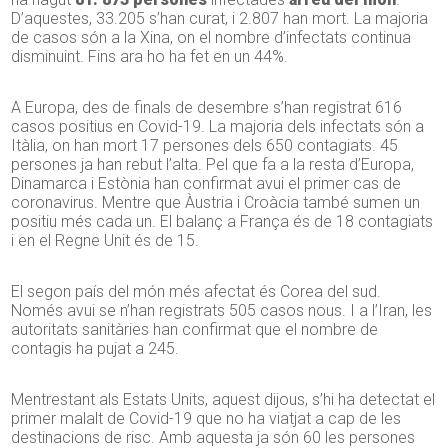
D’aquestes, 33.205 s’han curat, i 2.807 han mort. La majoria
de casos són a la Xina, on el nombre d’infectats continua
disminuint. Fins ara ho ha fet en un 44%.
A Europa, des de finals de desembre s’han registrat 616
casos positius en Covid-19. La majoria dels infectats són a
Itàlia, on han mort 17 persones dels 650 contagiats. 45
persones ja han rebut l’alta. Pel que fa a la resta d’Europa,
Dinamarca i Estònia han confirmat avui el primer cas de
coronavirus. Mentre que Àustria i Croàcia també sumen un
positiu més cada un. El balanç a França és de 18 contagiats
i en el Regne Unit és de 15.
El segon país del món més afectat és Corea del sud.
Només avui se n’han registrats 505 casos nous. I a l’Iran, les
autoritats sanitàries han confirmat que el nombre de
contagis ha pujat a 245.
Mentrestant als Estats Units, aquest dijous, s’hi ha detectat el
primer malalt de Covid-19 que no ha viatjat a cap de les
destinacions de risc. Amb aquesta ja són 60 les persones