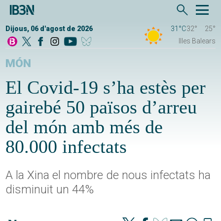
Dijous, 06 d'agost de 2026
31°C
32°
25°
Illes Balears
MÓN
El Covid-19 s’ha estès per
gairebé 50 països d’arreu
del món amb més de
80.000 infectats
A la Xina el nombre de nous infectats ha
disminuit un 44%