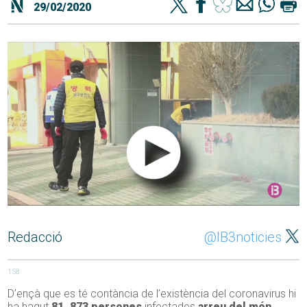
29/02/2020
Redacció
@IB3noticies
158
D’ençà que es té contància de l’existència del coronavirus hi
ha hagut
81. 873 persones
infectades
arreu del món
.