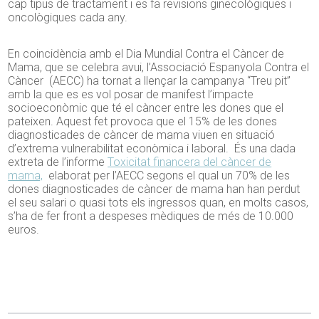
cap tipus de tractament i es fa revisions ginecològiques i
oncològiques cada any.
En coincidència amb el Dia Mundial Contra el Càncer de
Mama, que se celebra avui, l’Associació Espanyola Contra el
Càncer (AECC) ha tornat a llençar la campanya “Treu pit”
amb la que es es vol posar de manifest l’impacte
socioeconòmic que té el càncer entre les dones que el
pateixen. Aquest fet provoca que el 15% de les dones
diagnosticades de càncer de mama viuen en situació
d’extrema vulnerabilitat econòmica i laboral. És una dada
extreta de l’informe
Toxicitat financera del càncer de
mama,
elaborat per l’AECC segons el qual un 70% de les
dones diagnosticades de càncer de mama han han perdut
el seu salari o quasi tots els ingressos quan, en molts casos,
s’ha de fer front a despeses mèdiques de més de 10.000
euros.