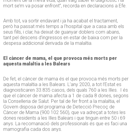
moment de la meva vida, quan vaig saber el diagnòstic i la
mort se’m va posar enfront”, recorda en declaracions a Efe.
Amb tot, va sortir endavant i ja ha acabat el tractament,
però ha passat més temps a l’hospital que a casa amb els
seus fills, i clar, ha deixat de guanyar doblers com abans,
tant pel descens d’ingressos en estar de baixa com per la
despesa addicional derivada de la malaltia.
El càncer de mama, el que provoca més morts per
aquesta malaltia a les Balears
De fet, el càncer de mama és el que provoca més morts per
aquesta malaltia a les Balears. L’any 2020, a tot l’Estat es
diagnoisticaren 33.835 casos, dels quals 760 a les Illes. I és
que el càncer de mama afecta a 1 de cada 8 dones, segons
la Conselleria de Salut. Per tal de fer front a la malaltia, el
Govern disposa del programa de Detecció Precoç de
Càncer de Mama (900 102 560), que va adreçat a totes les
dones residents a les Illes Balears i que tinguin entre 50 i 69
anys. La recomanació dels professionals és que es faci una
mamografia cada dos anys.