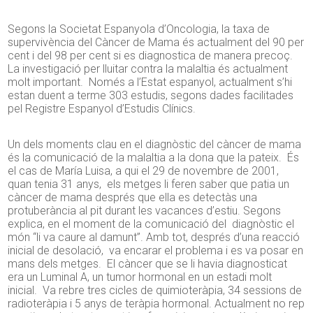
Segons la Societat Espanyola d’Oncologia, la taxa de
supervivència del Càncer de Mama és actualment del 90 per
cent i del 98 per cent si es diagnostica de manera precoç.
La investigació per lluitar contra la malaltia és actualment
molt important. Només a l’Estat espanyol, actualment s’hi
estan duent a terme 303 estudis, segons dades facilitades
pel Registre Espanyol d’Estudis Clínics.
Un dels moments clau en el diagnòstic del càncer de mama
és la comunicació de la malaltia a la dona que la pateix. És
el cas de María Luisa, a qui el 29 de novembre de 2001,
quan tenia 31 anys, els metges li feren saber que patia un
càncer de mama després que ella es detectàs una
protuberància al pit durant les vacances d’estiu. Segons
explica, en el moment de la comunicació del diagnòstic el
món “li va caure al damunt”. Amb tot, després d’una reacció
inicial de desolació, va encarar el problema i es va posar en
mans dels metges. El càncer que se li havia diagnosticat
era un Luminal A, un tumor hormonal en un estadi molt
inicial. Va rebre tres cicles de quimioteràpia, 34 sessions de
radioteràpia i 5 anys de teràpia hormonal. Actualment no rep