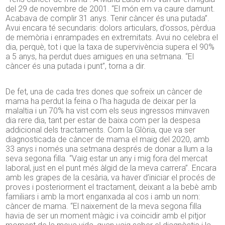
del 29 de novembre de 2001. “El món em va caure damunt.
Acabava de complir 31 anys. Tenir càncer és una putada”.
Avui encara té secundaris: dolors articulars, d’ossos, pèrdua
de memòria i enrampades en extremitats. Avui no celebra el
dia, perquè, tot i que la taxa de supervivència supera el 90%
a 5 anys, ha perdut dues amigues en una setmana. “El
càncer és una putada i punt”, torna a dir.
De fet, una de cada tres dones que sofreix un càncer de
mama ha perdut la feina o l’ha haguda de deixar per la
malaltia i un 70% ha vist com els seus ingressos minvaven
dia rere dia, tant per estar de baixa com per la despesa
addicional dels tractaments. Com la Glòria, que va ser
diagnosticada de càncer de mama el maig del 2020, amb
33 anys i només una setmana després de donar a llum a la
seva segona filla. “Vaig estar un any i mig fora del mercat
laboral, just en el punt més àlgid de la meva carrera”. Encara
amb les grapes de la cesària, va haver d’iniciar el procés de
proves i posteriorment el tractament, deixant a la bebè amb
familiars i amb la mort enganxada al cos i amb un nom:
càncer de mama. “El naixement de la meva segona filla
havia de ser un moment màgic i va coincidir amb el pitjor