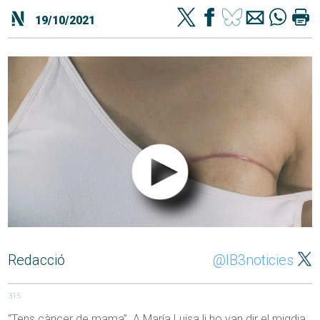
19/10/2021
Redacció
@IB3noticies
315
“Tens càncer de mama”. A María Luisa li ho van dir el migdia